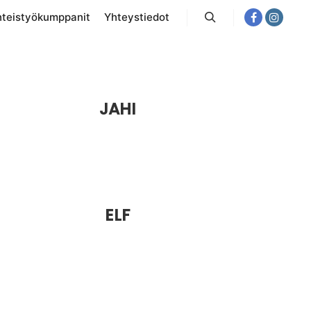
hteistyökumppanit
Yhteystiedot
Haku
JAHI
ELF