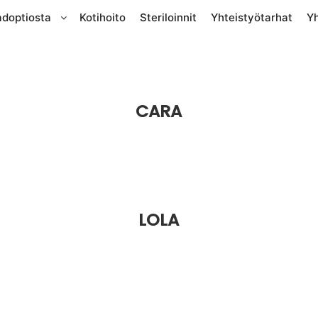
adoptiosta
Kotihoito
Steriloinnit
Yhteistyötarhat
Y
CARA
LOLA