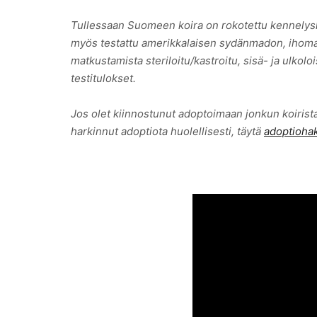
Tullessaan Suomeen koira on rokotettu kennelysk
myös testattu amerikkalaisen sydänmadon, ihomado
matkustamista steriloitu/kastroitu, sisä- ja ulko
testitulokset.
Jos olet kiinnostunut adoptoimaan jonkun koirist
harkinnut adoptiota huolellisesti, täytä
adoptioh