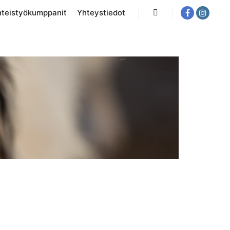
hteistyökumppanit
Yhteystiedot
Haku