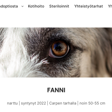
adoptiosta
Kotihoito
Steriloinnit
Yhteistyötarhat
Y
FANNI
narttu | syntynyt 2022 | Carpen tarhalla | noin 50-55 cm