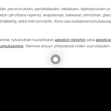
än, parvoviruksen, penikkataudin, rabieksen, leptospiroosin ja
n (dirofilaria repens), anaplasman, babesian, ehrlichian, giard
loishäädetty, sekä mikrosirutettu. Koira saa mukaansa kotiutuess
amme, tutustuthan huolellisesti
adoption tietoihin
sekä
adoptiop
akemuksemme
. Olemme sinuun yhteydessä viiden vuorokauden 