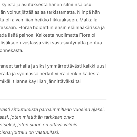
kylistä ja asutuksesta hänen silmiinsä osui
n voinut jättää asiaa tarkistamatta. Niinpä hän
u oli aivan liian heikko liikkuakseen. Matkalla
essaan. Floraa hoidettiin ensin eläinlääkärissä ja
ada lisää painoa. Kaikesta huolimatta Flora oli
 lisäkseen vastassa viisi vastasyntynyttä pentua.
 onnekasta.
neet tarhalla ja siksi ymmärrettävästi kaikki uusi
eraita ja syömässä herkut vieraidenkin kädestä,
li tilanne käy liian jännittäväksi tai
vasti sitoutumista parhaimmillaan vuosien ajaksi.
uraasi, joten mietithän tarkkaan onko
iseksi, joten sinun on oltava valmis
isharjoittelu on vastuullasi.