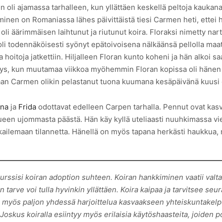
li ajamassa tarhalleen, kun yllättäen keskellä peltoja kaukana 
inen on Romaniassa lähes päivittäistä tiesi Carmen heti, ettei hä
i äärimmäisen laihtunut ja riutunut koira. Floraksi nimetty nartt
 oli todennäköisesti syönyt epätoivoisena nälkäänsä pellolla maat
hoitoja jatkettiin. Hiljalleen Floran kunto koheni ja hän alkoi sa
yllätys, kun muutamaa viikkoa myöhemmin Floran kopissa oli hänen
sijaan Carmen olikin pelastanut tuona kuumana kesäpäivänä kuusi
ona
ja
Frida
odottavat edelleen Carpen tarhalla. Pennut ovat kasva
ntueen ujommasta päästä. Hän käy kyllä uteliaasti nuuhkimassa vi
ilemaan tilannetta. Hänellä on myös tapana herkästi haukkua, mikä
rssisi koiran adoption suhteen. Koiran hankkiminen vaatii valta
n tarve voi tulla hyvinkin yllättäen. Koira kaipaa ja tarvitsee se
ii myös paljon yhdessä harjoittelua kasvaakseen yhteiskuntakelpo
skus koiralla esiintyy myös erilaisia käytöshaasteita, joiden po