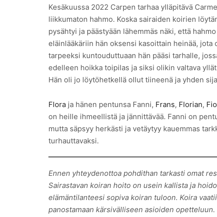
Kesäkuussa 2022 Carpen tarhaa ylläpitävä Carmen o
liikkumaton hahmo. Koska sairaiden koirien löytäm
pysähtyi ja päästyään lähemmäs näki, että hahmo ol
eläinlääkäriin hän oksensi kasoittain heinää, jota
tarpeeksi kuntouduttuaan hän pääsi tarhalle, jossa 
edelleen hoikka toipilas ja siksi olikin valtava 
Hän oli jo löytöhetkellä ollut tiineenä ja yhden 
Flora
ja hänen pentunsa Fanni,
Frans
,
Florian
,
Fi
on heille ihmeellistä ja jännittävää. Fanni on pe
mutta säpsyy herkästi ja vetäytyy kauemmas tarkka
turhauttavaksi.
Ennen yhteydenottoa pohdithan tarkasti omat resu
Sairastavan koiran hoito on usein kallista ja hoido
elämäntilanteesi sopiva koiran tuloon. Koira vaat
panostamaan kärsivälliseen asioiden opetteluun. Jo