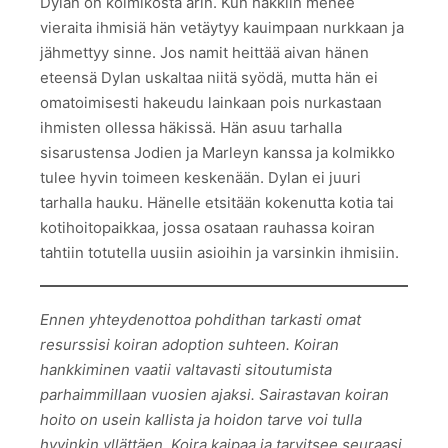
Dylan on kolmikosta arin. Kun häkkiin menee
vieraita ihmisiä hän vetäytyy kauimpaan nurkkaan ja
jähmettyy sinne. Jos namit heittää aivan hänen
eteensä Dylan uskaltaa niitä syödä, mutta hän ei
omatoimisesti hakeudu lainkaan pois nurkastaan
ihmisten ollessa häkissä. Hän asuu tarhalla
sisarustensa Jodien ja Marleyn kanssa ja kolmikko
tulee hyvin toimeen keskenään. Dylan ei juuri
tarhalla hauku. Hänelle etsitään kokenutta kotia tai
kotihoitopaikkaa, jossa osataan rauhassa koiran
tahtiin totutella uusiin asioihin ja varsinkin ihmisiin.
Ennen yhteydenottoa pohdithan tarkasti omat
resurssisi koiran adoption suhteen. Koiran
hankkiminen vaatii valtavasti sitoutumista
parhaimmillaan vuosien ajaksi. Sairastavan koiran
hoito on usein kallista ja hoidon tarve voi tulla
hyvinkin yllättäen. Koira kaipaa ja tarvitsee seuraasi,