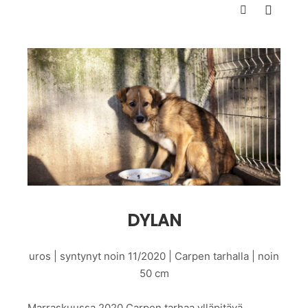
Päävali
Haku
DYLAN
uros | syntynyt noin 11/2020 | Carpen tarhalla | noin
50 cm
Marraskuussa 2020 Carpen tarhaa ylläpitävä