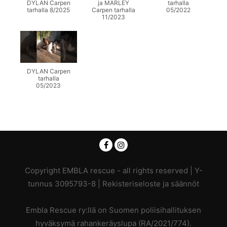
DYLAN Carpen
ja MARLEY
tarhalla
tarhalla 8/2025
Carpen tarhalla
05/2022
11/2023
DYLAN Carpen
tarhalla
05/2023
Copyright EMBLA rescue - all rights reserved | Y-
tunnus 3095793-8 |
Rekisteriseloste ja säännöt
Embla Rescue ry:llä on Suomen poliisihallituksen
hyväksymä rahankeräyslupa (RA/2021/774).