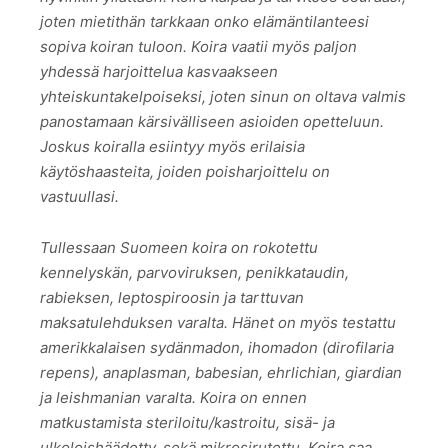
joten mietithän tarkkaan onko elämäntilanteesi
sopiva koiran tuloon. Koira vaatii myös paljon
yhdessä harjoittelua kasvaakseen
yhteiskuntakelpoiseksi, joten sinun on oltava valmis
panostamaan kärsivälliseen asioiden opetteluun.
Joskus koiralla esiintyy myös erilaisia
käytöshaasteita, joiden poisharjoittelu on
vastuullasi.
Tullessaan Suomeen koira on rokotettu
kennelyskän, parvoviruksen, penikkataudin,
rabieksen, leptospiroosin ja tarttuvan
maksatulehduksen varalta. Hänet on myös testattu
amerikkalaisen sydänmadon, ihomadon (dirofilaria
repens), anaplasman, babesian, ehrlichian, giardian
ja leishmanian varalta. Koira on ennen
matkustamista steriloitu/kastroitu, sisä- ja
ulkoloishäädetty, sekä mikrosirutettu. Koira saa