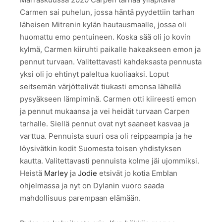
Carmen sai puhelun, jossa häntä pyydettiin tarhan
läheisen Mitrenin kylän hautausmaalle, jossa oli
huomattu emo pentuineen. Koska sää oli jo kovin
kylmä, Carmen kiiruhti paikalle hakeakseen emon ja
pennut turvaan. Valitettavasti kahdeksasta pennusta
yksi oli jo ehtinyt paleltua kuoliaaksi. Loput
seitsemän värjöttelivät tiukasti emonsa lähellä
pysyäkseen lämpiminä. Carmen otti kiireesti emon
ja pennut mukaansa ja vei heidät turvaan Carpen
tarhalle. Siellä pennut ovat nyt saaneet kasvaa ja
varttua. Pennuista suuri osa oli reippaampia ja he
löysivätkin kodit Suomesta toisen yhdistyksen
kautta. Valitettavasti pennuista kolme jäi ujommiksi.
Heistä
Marley
ja
Jodie
etsivät jo kotia Emblan
ohjelmassa ja nyt on Dylanin vuoro saada
mahdollisuus parempaan elämään.