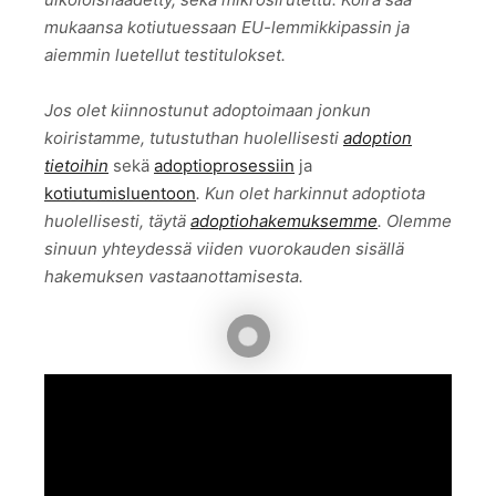
mukaansa kotiutuessaan EU-lemmikkipassin ja
aiemmin luetellut testitulokset.
Jos olet kiinnostunut adoptoimaan jonkun
koiristamme, tutustuthan huolellisesti
adoption
tietoihin
sekä
adoptioprosessiin
ja
kotiutumisluentoon
. Kun olet harkinnut adoptiota
huolellisesti, täytä
adoptiohakemuksemme
. Olemme
sinuun yhteydessä viiden vuorokauden sisällä
hakemuksen vastaanottamisesta.