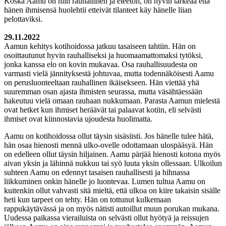
Koska Aamu on niin rauhallinen ja eleetön, on hyvin tärkeää että
hänen ihmisensä huolehtii etteivät tilanteet käy hänelle liian
pelottaviksi.
29.11.2022
Aamun kehitys kotihoidossa jatkuu tasaiseen tahtiin. Hän on
osoittautunut hyvin rauhalliseksi ja huomaamattomaksi tytöksi,
jonka kanssa elo on kovin mukavaa. Osa rauhallisuudesta on
varmasti vielä jännityksestä johtuvaa, mutta todennäköisesti Aamu
on perusluonteeltaan rauhallinen ikäisekseen. Hän viettää yhä
suuremman osan ajasta ihmisten seurassa, mutta väsähtäessään
hakeutuu vielä omaan rauhaan nukkumaan. Parasta Aamun mielestä
ovat hetket kun ihmiset heräävät tai palaavat kotiin, eli selvästi
ihmiset ovat kiinnostavia ujoudesta huolimatta.
Aamu on kotihoidossa ollut täysin sisäsiisti. Jos hänelle tulee hätä,
hän osaa hienosti mennä ulko-ovelle odottamaan ulospääsyä. Hän
on edelleen ollut täysin hiljainen. Aamu pärjää hienosti kotona myös
aivan yksin ja lähinnä nukkuu tai syö luuta yksin ollessaan. Ulkoilun
suhteen Aamu on edennyt tasaisen rauhallisesti ja hihnassa
liikkuminen onkin hänelle jo luontevaa. Lumen tultua Aamu on
kuitenkin ollut vahvasti sitä mieltä, että ulkoa on kiire takaisin sisälle
heti kun tarpeet on tehty. Hän on tottunut kulkemaan
rappukäytävässä ja on myös nätisti autoillut muun porukan mukana.
Uudessa paikassa vierailuista on selvästi ollut hyötyä ja reissujen