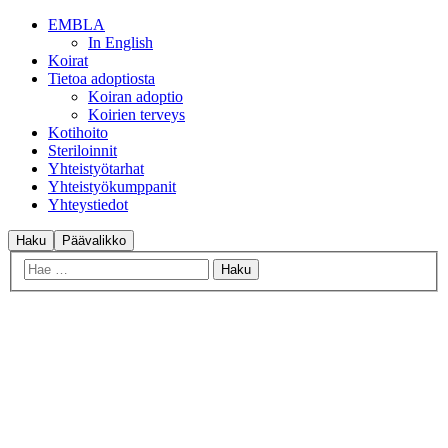
EMBLA
In English
Koirat
Tietoa adoptiosta
Koiran adoptio
Koirien terveys
Kotihoito
Steriloinnit
Yhteistyötarhat
Yhteistyökumppanit
Yhteystiedot
Haku
Päävalikko