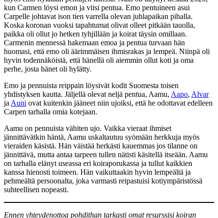
kun Carmen löysi emon ja viisi pentua. Emo pentuineen asui
Carpelle johtavat ison tien varrella olevan juhlapaikan pihalla.
Koska koronan vuoksi tapahtumat olivat olleet pitkään tauolla,
paikka oli ollut jo hetken tyhjillään ja koirat täysin omillaan.
Carmenin mennessä hakemaan emoa ja pentua turvaan hän
huomasi, että emo oli äärimmäisen ihmisrakas ja lempeä. Niinpä oli
hyvin todennäköistä, että hänellä oli aiemmin ollut koti ja oma
perhe, josta hänet oli hylätty.
Emo ja pennuista reippain löysivät kodit Suomesta toisen
yhdistyksen kautta. Jäljellä olevat neljä pentua, Aamu,
Aapo
,
Alvar
ja
Auni
ovat kuitenkin jääneet niin ujoiksi, että he odottavat edelleen
Carpen tarhalla omia kotejaan.
Aamu on pennuista vähiten ujo. Vaikka vieraat ihmiset
jännittävätkin häntä, Aamu uskaltautuu syömään herkkuja myös
vieraiden käsistä. Hän väistää herkästi kauemmas jos tilanne on
jännittävä, mutta antaa tarpeen tullen nätisti käsitellä itseään. Aamu
on tarhalla elänyt useassa eri koiraporukassa ja tullut kaikkien
kanssa hienosti toimeen. Hän vaikuttaakin hyvin lempeältä ja
pehmeältä persoonalta, joka varmasti reipastuisi kotiympäristössä
suhteellisen nopeasti.
Ennen yhteydenottoa pohdithan tarkasti omat resurssisi koiran