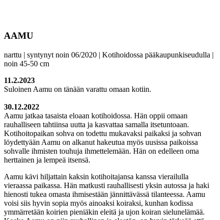
AAMU
narttu | syntynyt noin 06/2020 | Kotihoidossa pääkaupunkiseudulla |
noin 45-50 cm
11.2.2023
Suloinen Aamu on tänään varattu omaan kotiin.
30.12.2022
Aamu jatkaa tasaista eloaan kotihoidossa. Hän oppii omaan
rauhalliseen tahtiinsa uutta ja kasvattaa samalla itsetuntoaan.
Kotihoitopaikan sohva on todettu mukavaksi paikaksi ja sohvan
löydettyään Aamu on alkanut hakeutua myös uusissa paikoissa
sohvalle ihmisten touhuja ihmettelemään. Hän on edelleen oma
herttainen ja lempeä itsensä.
Aamu kävi hiljattain kaksin kotihoitajansa kanssa vierailulla
vieraassa paikassa. Hän matkusti rauhallisesti yksin autossa ja haki
hienosti tukea omasta ihmisestään jännittävässä tilanteessa. Aamu
voisi siis hyvin sopia myös ainoaksi koiraksi, kunhan kodissa
ymmärretään koirien pieniäkin eleitä ja ujon koiran sielunelämää.