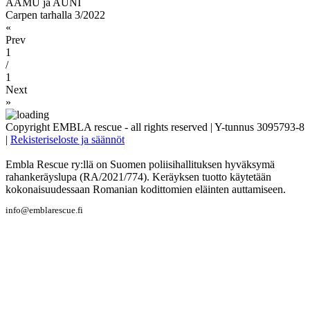
AAMU ja AUNI
Carpen tarhalla 3/2022
«
Prev
1
/
1
Next
»
Copyright EMBLA rescue - all rights reserved | Y-tunnus 3095793-8
|
Rekisteriseloste ja säännöt
Embla Rescue ry:llä on Suomen poliisihallituksen hyväksymä
rahankeräyslupa (RA/2021/774). Keräyksen tuotto käytetään
kokonaisuudessaan Romanian kodittomien eläinten auttamiseen.
info@emblarescue.fi