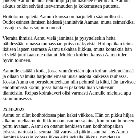
jälkeen Aamu on aina rennompi ja puuhastelee enemmän. Aamun
arkuus onkin selvästi itsevarmuuden ja kokemusten puutetta.
Hoitotoimenpiteitä Aamun kanssa on harjoiteltu säännöllisesti.
Oudot esineet ihmisen kädessä jännittävät Aamua, mutta esimerkiksi
tassujen vahaus sujuu rennosti.
Vieraita ihmisiä Aamu vielä jännittää ja pysytteleekin heitä
nähdessään omassa rauhassaan poissa näkyvistä. Hoitopaikan teini-
ikäisen lapsen seurassa Aamu uskaltaa liikkua, mutta kontaktia hän
ei vielä juurikaan ole ottanut. Muiden koirien kanssa Aamu tulee
hyvin toimeen.
Aamulle etsitään kotia, jossa ymmärretään ujon koiran sielunelämää
ja ollaan valmiita harjoittelemaan uusia asioita kaikessa rauhassa.
Koska Aamu on perusluonteeltaan niin pehmeä ja kiltti, hän tarvitsee
ehdottomasti kodin, jossa häntä ei pakoteta liian vaikeisiin
tilanteisiin. Reipas koirakaveri olisi varmasti Aamulle mieluisa apu
kotiutumisessa.
25.10.2022
Aamu on ollut kotihoidossa pian kaksi viikkoa. Hän on pikku hiljaa
alkanut uteliaammin liikkumaan asunnossa aina, kun oman huoneen
portti avataan. Aamu on ottanut henkisen tuen kotihoitopaikan
toisesta nartusta ja seuraa tätä varovasti pitkin asuntoa. Jos Aamu
jännittää jossain kohtaa liikaa eikä uskalla liikkua, pyydetään