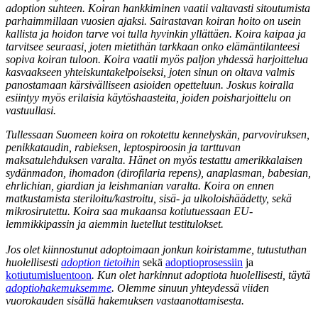
adoption suhteen. Koiran hankkiminen vaatii valtavasti sitoutumista
parhaimmillaan vuosien ajaksi. Sairastavan koiran hoito on usein
kallista ja hoidon tarve voi tulla hyvinkin yllättäen. Koira kaipaa ja
tarvitsee seuraasi, joten mietithän tarkkaan onko elämäntilanteesi
sopiva koiran tuloon. Koira vaatii myös paljon yhdessä harjoittelua
kasvaakseen yhteiskuntakelpoiseksi, joten sinun on oltava valmis
panostamaan kärsivälliseen asioiden opetteluun. Joskus koiralla
esiintyy myös erilaisia käytöshaasteita, joiden poisharjoittelu on
vastuullasi.
Tullessaan Suomeen koira on rokotettu kennelyskän, parvoviruksen,
penikkataudin, rabieksen, leptospiroosin ja tarttuvan
maksatulehduksen varalta. Hänet on myös testattu amerikkalaisen
sydänmadon, ihomadon (dirofilaria repens), anaplasman, babesian,
ehrlichian, giardian ja leishmanian varalta. Koira on ennen
matkustamista steriloitu/kastroitu, sisä- ja ulkoloishäädetty, sekä
mikrosirutettu. Koira saa mukaansa kotiutuessaan EU-
lemmikkipassin ja aiemmin luetellut testitulokset.
Jos olet kiinnostunut adoptoimaan jonkun koiristamme, tutustuthan
huolellisesti
adoption tietoihin
sekä
adoptioprosessiin
ja
kotiutumisluentoon
. Kun olet harkinnut adoptiota huolellisesti, täytä
adoptiohakemuksemme
. Olemme sinuun yhteydessä viiden
vuorokauden sisällä hakemuksen vastaanottamisesta.