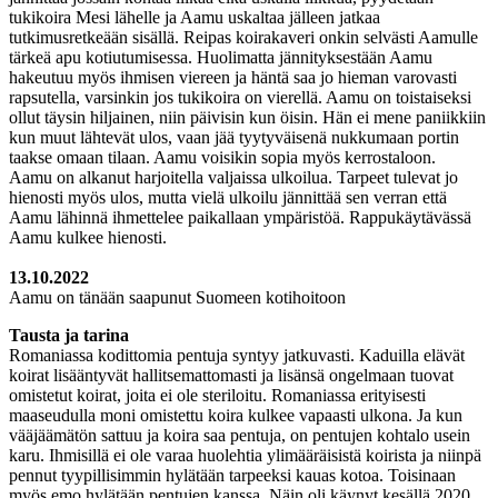
tukikoira Mesi lähelle ja Aamu uskaltaa jälleen jatkaa
tutkimusretkeään sisällä. Reipas koirakaveri onkin selvästi Aamulle
tärkeä apu kotiutumisessa. Huolimatta jännityksestään Aamu
hakeutuu myös ihmisen viereen ja häntä saa jo hieman varovasti
rapsutella, varsinkin jos tukikoira on vierellä. Aamu on toistaiseksi
ollut täysin hiljainen, niin päivisin kun öisin. Hän ei mene paniikkiin
kun muut lähtevät ulos, vaan jää tyytyväisenä nukkumaan portin
taakse omaan tilaan. Aamu voisikin sopia myös kerrostaloon.
Aamu on alkanut harjoitella valjaissa ulkoilua. Tarpeet tulevat jo
hienosti myös ulos, mutta vielä ulkoilu jännittää sen verran että
Aamu lähinnä ihmettelee paikallaan ympäristöä. Rappukäytävässä
Aamu kulkee hienosti.
13.10.2022
Aamu on tänään saapunut Suomeen kotihoitoon
Tausta ja tarina
Romaniassa kodittomia pentuja syntyy jatkuvasti. Kaduilla elävät
koirat lisääntyvät hallitsemattomasti ja lisänsä ongelmaan tuovat
omistetut koirat, joita ei ole steriloitu. Romaniassa erityisesti
maaseudulla moni omistettu koira kulkee vapaasti ulkona. Ja kun
vääjäämätön sattuu ja koira saa pentuja, on pentujen kohtalo usein
karu. Ihmisillä ei ole varaa huolehtia ylimääräisistä koirista ja niinpä
pennut tyypillisimmin hylätään tarpeeksi kauas kotoa. Toisinaan
myös emo hylätään pentujen kanssa. Näin oli käynyt kesällä 2020,