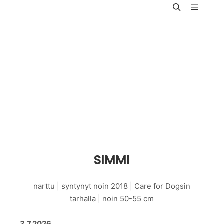
Päävali
Haku
SIMMI
narttu | syntynyt noin 2018 | Care for Dogsin
tarhalla | noin 50-55 cm
3.7.2026