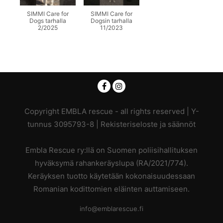
SIMMI Care for
SIMMI Care for
Dogs tarhalla
Dogsin tarhalla
2/2025
11/2023
Copyright EMBLA rescue - all rights reserved | Y-
tunnus 3095793-8 |
Rekisteriseloste ja säännöt
Embla Rescue ry:llä on Suomen poliisihallituksen
hyväksymä rahankeräyslupa (RA/2021/774).
Keräyksen tuotto käytetään kokonaisuudessaan
Romanian kodittomien eläinten auttamiseen.
info@emblarescue.fi