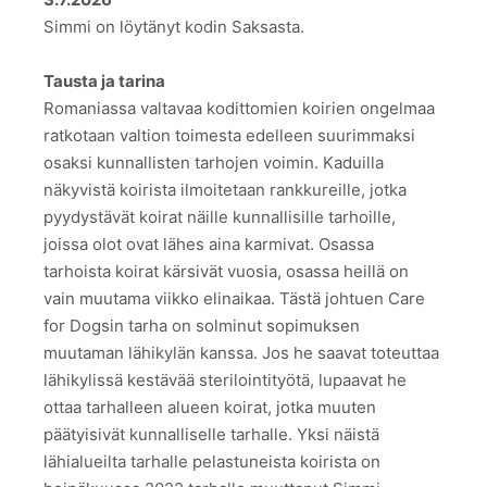
Simmi on löytänyt kodin Saksasta.
Tausta ja tarina
Romaniassa valtavaa kodittomien koirien ongelmaa
ratkotaan valtion toimesta edelleen suurimmaksi
osaksi kunnallisten tarhojen voimin. Kaduilla
näkyvistä koirista ilmoitetaan rankkureille, jotka
pyydystävät koirat näille kunnallisille tarhoille,
joissa olot ovat lähes aina karmivat. Osassa
tarhoista koirat kärsivät vuosia, osassa heillä on
vain muutama viikko elinaikaa. Tästä johtuen Care
for Dogsin tarha on solminut sopimuksen
muutaman lähikylän kanssa. Jos he saavat toteuttaa
lähikylissä kestävää sterilointityötä, lupaavat he
ottaa tarhalleen alueen koirat, jotka muuten
päätyisivät kunnalliselle tarhalle. Yksi näistä
lähialueilta tarhalle pelastuneista koirista on