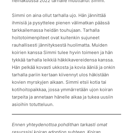
heinäkuussa 2022 tarhalle muuttanut Simmi.
Simmi on aina ollut tarhalla ujo. Hän jännittää
ihmisiä ja pysyttelee pienen välimatkan päässä
tarkkailemassa heidän touhujaan. Tarhalla
hoitotoimenpiteet ovat kuitenkin sujuneet
rauhallisesti jännityksestä huolimatta. Muiden
koirien kanssa Simmi tulee hyvin toimeen ja hän
tykkää tarhalla leikkiä häkkikavereidensa kanssa.
Hän pelkää kovasti ukkosta ja kovia ääniä ja onkin
tarhalla pariin kertaan kiivennyt ulos häkistään
kovien myrskyjen aikaan. Simmi etsii kotia tai
kotihoitopaikkaa, jossa ymmärretään ujon koiran
tarpeita ja annetaan hänelle aikaa ja tukea uusiin
asioihin totutteluun.
Ennen yhteydenottoa pohdithan tarkasti omat
resurssisi koiran adoption suhteen. Koiran