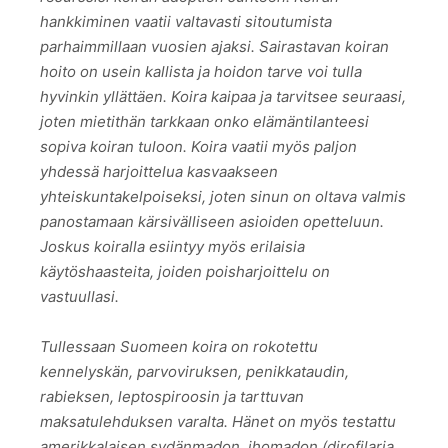
hankkiminen vaatii valtavasti sitoutumista
parhaimmillaan vuosien ajaksi. Sairastavan koiran
hoito on usein kallista ja hoidon tarve voi tulla
hyvinkin yllättäen. Koira kaipaa ja tarvitsee seuraasi,
joten mietithän tarkkaan onko elämäntilanteesi
sopiva koiran tuloon. Koira vaatii myös paljon
yhdessä harjoittelua kasvaakseen
yhteiskuntakelpoiseksi, joten sinun on oltava valmis
panostamaan kärsivälliseen asioiden opetteluun.
Joskus koiralla esiintyy myös erilaisia
käytöshaasteita, joiden poisharjoittelu on
vastuullasi.
Tullessaan Suomeen koira on rokotettu
kennelyskän, parvoviruksen, penikkataudin,
rabieksen, leptospiroosin ja tarttuvan
maksatulehduksen varalta. Hänet on myös testattu
amerikkalaisen sydänmadon, ihomadon (dirofilaria