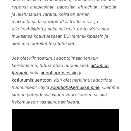
repens), anaplasman, babesian, ehrlichian, giardian
ja leishmanian varalta. Koira on ennen
matkustamista steriloitu/kastroitu, sisä- ja
ulkoloishäädetty, sekä mikrosirutettu. Koira saa
mukaansa kotiutuessaan EU-lemmikkipassin ja
aiemmin luetellut testitulokset.
Jos olet kiinnostunut adoptoimaan jonkun
koiristamme, tutustuthan huolellisesti
adoption
tietoihin
sekä
adoptioprosessiin
ja
kotiutumisluentoon
. Kun olet harkinnut adoptiota
huolellisesti, täytä
adoptiohakemuksemme
. Olemme
sinuun yhteydessä viiden vuorokauden sisällä
hakemuksen vastaanottamisesta.