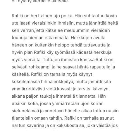
oli hylätty vieraalle alueelle.
Rafiki on herttainen ujo poika. Hän suhtautuu kovin
uteliaasti vieraisiinkin ihmisiin, mutta jännittää heitä
sen verran, että katselee mieluummin vieraiden
touhuja hieman etäämmältä. Herkkujen avulla
häneen on kuitenkin helppo tehdä tuttavuutta ja
hyvin pian Rafiki käy syömässä kädestä herkkuja
myös vierailta. Tuttujen ihmisten kanssa Rafiki on
selvästi rohkeampi ja he saavat häntä rapsutella ja
käsitellä. Rafiki on tarhalla myös käynyt
kokeilemassa hihnalenkkeilyä, mutta jännitti sitä
ymmärrettävästi vielä kovasti ja tarvitsi kävelyn
aikana paljon taukoja ihmetellä tilannetta. Hän
etsiikin kotia, jossa ymmärretään ujon koiran
sielunelämää ja annetaan hänelle aikaa tottua uusiin
tilanteisiin omaan tahtiin. Rafiki on tarhalla asunut
nartun kaverina ja on kaksikosta se, joka väistää jos