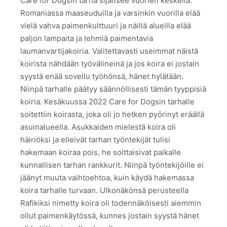
Care for Dogsin tarha sijaitsee vuorien keskellä.
Romaniassa maaseuduilla ja varsinkin vuorilla elää
vielä vahva paimenkulttuuri ja näillä alueilla elää
paljon lampaita ja lehmiä paimentavia
laumanvartijakoiria. Valitettavasti useimmat näistä
koirista nähdään työvälineinä ja jos koira ei jostain
syystä enää sovellu työhönsä, hänet hylätään.
Niinpä tarhalle päätyy säännöllisesti tämän tyyppisiä
koiria. Kesäkuussa 2022 Care for Dogsin tarhalle
soitettiin koirasta, joka oli jo hetken pyörinyt eräällä
asuinalueella. Asukkaiden mielestä koira oli
häiriöksi ja elleivät tarhan työntekijät tulisi
hakemaan koiraa pois, he soittaisivat paikalle
kunnallisen tarhan rankkurit. Niinpä työntekijöille ei
jäänyt muuta vaihtoehtoa, kuin käydä hakemassa
koira tarhalle turvaan. Ulkonäkönsä perusteella
Rafikiksi nimetty koira oli todennäköisesti aiemmin
ollut paimenkäytössä, kunnes jostain syystä hänet