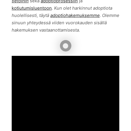
tietoihin
sekä
adoptioprosessiin
ja
kotiutumisluentoon
. Kun olet harkinnut adoptiota
huolellisesti, täytä
adoptiohakemuksemme
. Olemme
sinuun yhteydessä viiden vuorokauden sisällä
hakemuksen vastaanottamisesta.