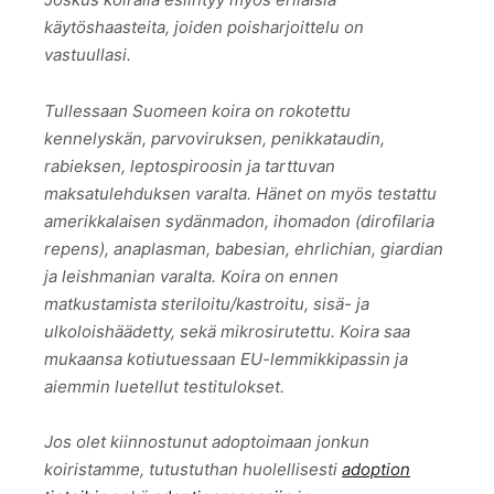
käytöshaasteita, joiden poisharjoittelu on
vastuullasi.
Tullessaan Suomeen koira on rokotettu
kennelyskän, parvoviruksen, penikkataudin,
rabieksen, leptospiroosin ja tarttuvan
maksatulehduksen varalta. Hänet on myös testattu
amerikkalaisen sydänmadon, ihomadon (dirofilaria
repens), anaplasman, babesian, ehrlichian, giardian
ja leishmanian varalta. Koira on ennen
matkustamista steriloitu/kastroitu, sisä- ja
ulkoloishäädetty, sekä mikrosirutettu. Koira saa
mukaansa kotiutuessaan EU-lemmikkipassin ja
aiemmin luetellut testitulokset.
Jos olet kiinnostunut adoptoimaan jonkun
koiristamme, tutustuthan huolellisesti
adoption