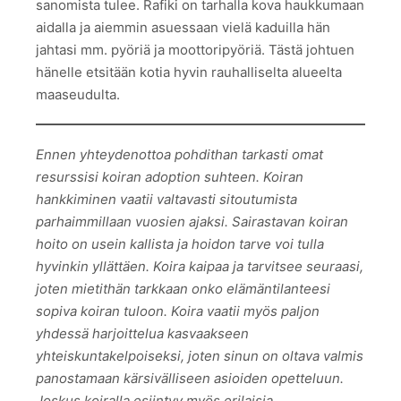
sanomista tulee. Rafiki on tarhalla kova haukkumaan
aidalla ja aiemmin asuessaan vielä kaduilla hän
jahtasi mm. pyöriä ja moottoripyöriä. Tästä johtuen
hänelle etsitään kotia hyvin rauhalliselta alueelta
maaseudulta.
Ennen yhteydenottoa pohdithan tarkasti omat
resurssisi koiran adoption suhteen. Koiran
hankkiminen vaatii valtavasti sitoutumista
parhaimmillaan vuosien ajaksi. Sairastavan koiran
hoito on usein kallista ja hoidon tarve voi tulla
hyvinkin yllättäen. Koira kaipaa ja tarvitsee seuraasi,
joten mietithän tarkkaan onko elämäntilanteesi
sopiva koiran tuloon. Koira vaatii myös paljon
yhdessä harjoittelua kasvaakseen
yhteiskuntakelpoiseksi, joten sinun on oltava valmis
panostamaan kärsivälliseen asioiden opetteluun.
Joskus koiralla esiintyy myös erilaisia