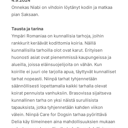
4.9.2024
Onnekas Niabi on vihdoin löytänyt kodin ja matkaa
pian Saksaan.
Tausta ja tarina
Ympäri Romaniaa on kunnallisia tarhoja, joihin
rankkurit keräävät kodittomia koiria. Näillä
kunnallisilla tarhoilla olot ovat karut. Erityisen
huonosti asiat ovat pienemmissä kaupungeissa ja
alueilla, joissa eläinsuojelijoita on vähän. Kun
koirille ei juuri ole tarjolla apua, täyttyvät kunnalliset
tarhat nopeasti. Niinpä tarhat tyhjennetään
säännöllisesti lopettamalla kaikki tarhalla olevat
koirat pennuista vanhuksiin. Brasovissa sijaitseva
kunnallinen tarha on yksi näistä surullisista
tapauksista, jotka tyhjennetään kahden viikon
välein. Niinpä Care for Dogsin tarhaa pyörittävä
Delia käy tiimeineen aina mahdollisuuksien mukaan