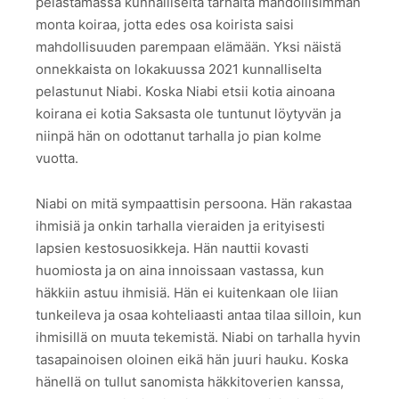
pelastamassa kunnalliselta tarhalta mahdollisimman
monta koiraa, jotta edes osa koirista saisi
mahdollisuuden parempaan elämään. Yksi näistä
onnekkaista on lokakuussa 2021 kunnalliselta
pelastunut Niabi. Koska Niabi etsii kotia ainoana
koirana ei kotia Saksasta ole tuntunut löytyvän ja
niinpä hän on odottanut tarhalla jo pian kolme
vuotta.
Niabi on mitä sympaattisin persoona. Hän rakastaa
ihmisiä ja onkin tarhalla vieraiden ja erityisesti
lapsien kestosuosikkeja. Hän nauttii kovasti
huomiosta ja on aina innoissaan vastassa, kun
häkkiin astuu ihmisiä. Hän ei kuitenkaan ole liian
tunkeileva ja osaa kohteliaasti antaa tilaa silloin, kun
ihmisillä on muuta tekemistä. Niabi on tarhalla hyvin
tasapainoisen oloinen eikä hän juuri hauku. Koska
hänellä on tullut sanomista häkkitoverien kanssa,