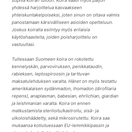
sopiva koiran tuloon. Koira vaatii myös paljon
yhdessä harjoittelua kasvaakseen
yhteiskuntakelpoiseksi, joten sinun on oltava valmis
panostamaan kärsivälliseen asioiden opetteluun.
Joskus koiralla esiintyy myös erilaisia
käytöshaasteita, joiden poisharjoittelu on
vastuullasi.
Tullessaan Suomeen koira on rokotettu
kennelyskän, parvoviruksen, penikkataudin,
rabieksen, leptospiroosin ja tarttuvan
maksatulehduksen varalta. Hänet on myös testattu
amerikkalaisen sydänmadon, ihomadon (dirofilaria
repens), anaplasman, babesian, ehrlichian, giardian
ja leishmanian varalta. Koira on ennen
matkustamista steriloitu/kastroitu, sisä- ja
ulkoloishäädetty, sekä mikrosirutettu. Koira saa
mukaansa kotiutuessaan EU-lemmikkipassin ja