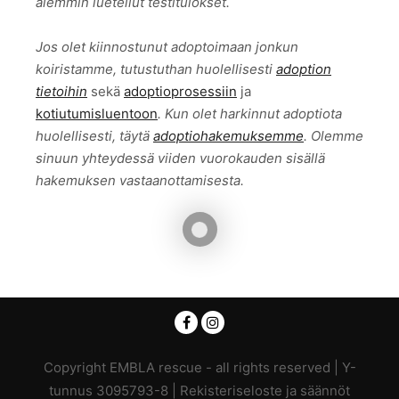
aiemmin luetellut testitulokset.
Jos olet kiinnostunut adoptoimaan jonkun
koiristamme, tutustuthan huolellisesti
adoption
tietoihin
sekä
adoptioprosessiin
ja
kotiutumisluentoon
. Kun olet harkinnut adoptiota
huolellisesti, täytä
adoptiohakemuksemme
. Olemme
sinuun yhteydessä viiden vuorokauden sisällä
hakemuksen vastaanottamisesta.
Copyright EMBLA rescue - all rights reserved | Y-
tunnus 3095793-8 |
Rekisteriseloste ja säännöt