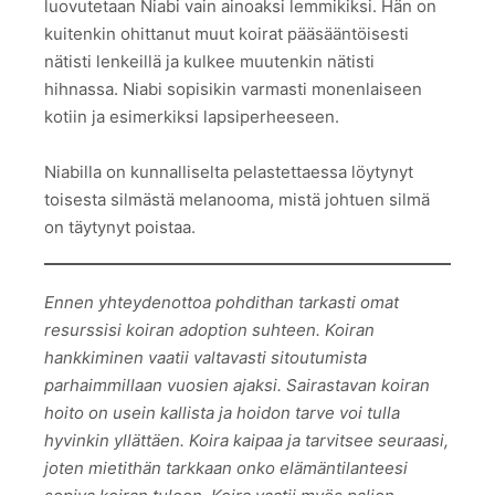
luovutetaan Niabi vain ainoaksi lemmikiksi. Hän on
kuitenkin ohittanut muut koirat pääsääntöisesti
nätisti lenkeillä ja kulkee muutenkin nätisti
hihnassa. Niabi sopisikin varmasti monenlaiseen
kotiin ja esimerkiksi lapsiperheeseen.
Niabilla on kunnalliselta pelastettaessa löytynyt
toisesta silmästä melanooma, mistä johtuen silmä
on täytynyt poistaa.
Ennen yhteydenottoa pohdithan tarkasti omat
resurssisi koiran adoption suhteen. Koiran
hankkiminen vaatii valtavasti sitoutumista
parhaimmillaan vuosien ajaksi. Sairastavan koiran
hoito on usein kallista ja hoidon tarve voi tulla
hyvinkin yllättäen. Koira kaipaa ja tarvitsee seuraasi,
joten mietithän tarkkaan onko elämäntilanteesi