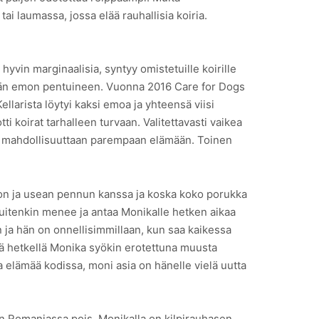
tai laumassa, jossa elää rauhallisia koiria.
yvin marginaalisia, syntyy omistetuille koirille
ämään emon pentuineen. Vuonna 2016 Care for Dogs
ellarista löytyi kaksi emoa ja yhteensä viisi
ti koirat tarhalleen turvaan. Valitettavasti vaikea
omaa mahdollisuuttaan parempaan elämään. Toinen
mon ja usean pennun kanssa ja koska koko porukka
 kuitenkin menee ja antaa Monikalle hetken aikaa
ja hän on onnellisimmillaan, kun saa kaikessa
llä hetkellä Monika syökin erotettuna muusta
ea elämää kodissa, moni asia on hänelle vielä uutta
iin Romaniassa pois. Monikalla on kilpirauhasen