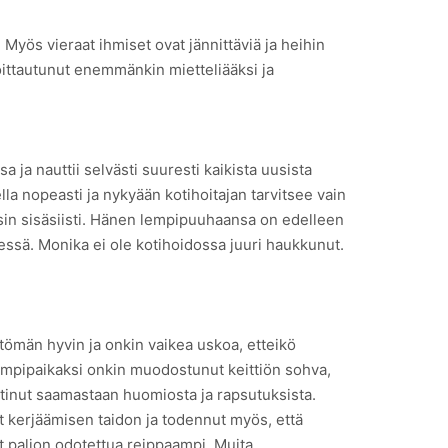
. Myös vieraat ihmiset ovat jännittäviä ja heihin
oittautunut enemmänkin mietteliääksi ja
ja nauttii selvästi suuresti kaikista uusista
lla nopeasti ja nykyään kotihoitajan tarvitsee vain
äysin sisäsiisti. Hänen lempipuuhaansa on edelleen
eressä. Monika ei ole kotihoidossa juuri haukkunut.
tömän hyvin ja onkin vaikea uskoa, etteikö
 lempipaikaksi onkin muodostunut keittiön sohva,
ttinut saamastaan huomiosta ja rapsutuksista.
 kerjäämisen taidon ja todennut myös, että
ut paljon odotettua reippaampi. Muita