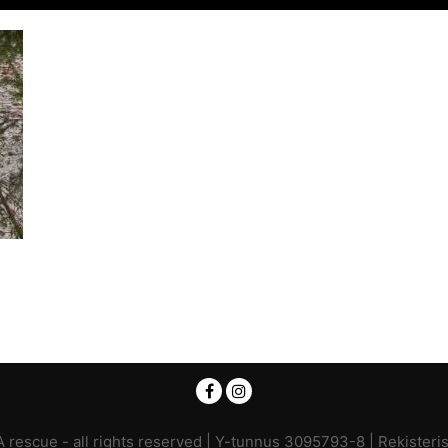
rescue - all rights reserved | Y-tunnus 3095793-8 |
Rekisteri