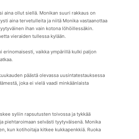
 aina ollut siellä. Monikan suuri rakkaus on
ti aina tervetulleita ja niitä Monika vastaanottaa
tyytyväinen ihan vain kotona löhöillessäkin.
etta vieraiden tullessa kylään.
 erinomaisesti, vaikka ympärillä kulki paljon
matkaa.
lmen kuukauden päästä olevassa uusintatestauksessa
dämestä, joka ei vielä vaadi minkäänlaista
skee syliin rapsutusten toivossa ja tykkää
 ja piehtaroimaan selvästi tyytyväisenä. Monika
len, kun kotihoitaja kitkee kukkapenkkiä. Ruoka