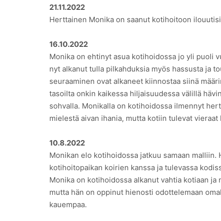
21.11.2022
Herttainen Monika on saanut kotihoitoon ilouutisi
16.10.2022
Monika on ehtinyt asua kotihoidossa jo yli puoli
nyt alkanut tulla pilkahduksia myös hassusta ja 
seuraaminen ovat alkaneet kiinnostaa siinä määrin,
tasoilta onkin kaikessa hiljaisuudessa välillä hä
sohvalla. Monikalla on kotihoidossa ilmennyt hert
mielestä aivan ihania, mutta kotiin tulevat vieraat
10.8.2022
Monikan elo kotihoidossa jatkuu samaan malliin. Hä
kotihoitopaikan koirien kanssa ja tulevassa kodis
Monika on kotihoidossa alkanut vahtia kotiaan ja 
mutta hän on oppinut hienosti odottelemaan omalla 
kauempaa.