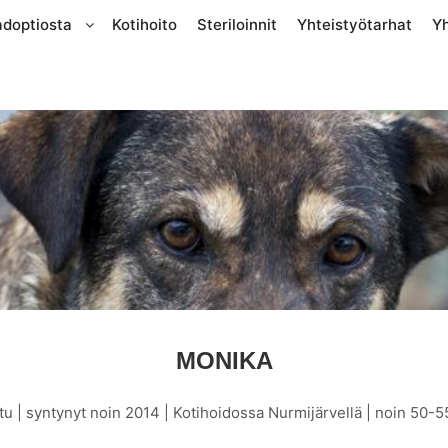
adoptiosta
Kotihoito
Steriloinnit
Yhteistyötarhat
Y
MONIKA
tu | syntynyt noin 2014 | Kotihoidossa Nurmijärvellä | noin 50-