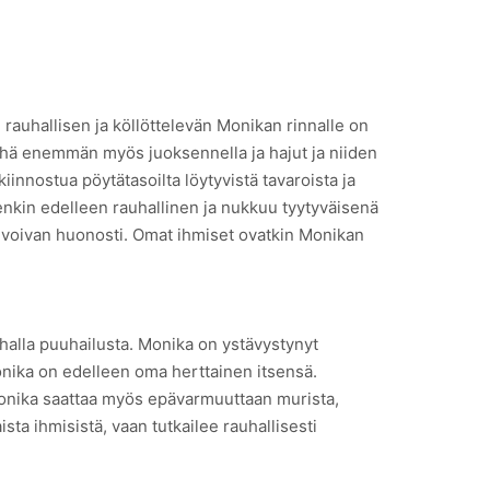
rauhallisen ja köllöttelevän Monikan rinnalle on
yhä enemmän myös juoksennella ja hajut ja niiden
innostua pöytätasoilta löytyvistä tavaroista ja
tenkin edelleen rauhallinen ja nukkuu tyytyväisenä
en voivan huonosti. Omat ihmiset ovatkin Monikan
pihalla puuhailusta. Monika on ystävystynyt
onika on edelleen oma herttainen itsensä.
 Monika saattaa myös epävarmuuttaan murista,
sta ihmisistä, vaan tutkailee rauhallisesti