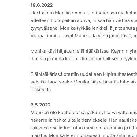
19.6.2022
Herttainen Monika on ollut kotihoidossa nyt kolme
edelleen hoitopaikan sohva, missä hän viettää suur
tyytyväisenä. Monika tykkää lenkkeillä ja touhuta 
Vieraat ihmiset ovat Monikasta vielä jännittäviä,
Monika kävi hiljattain eläinlääkärissä. Käynnin yh
ihmisiä ja muita koiria. Omaan rauhalliseen tyyliin
Eläinlääkärissä otettiin uudelleen kilpirauhastest
selviää, tarvitseeko Monika lääkettä enää tulevais
lääkitystä.
6.5.2022
Monikan elo kotihoidossa jatkuu yhtä vaivattomast
nakerrella nahkaluita ja denticksejä. Hän nautisk
rakastaa osallistua tutun ihmisen touhuihin ja is
maistuu Monikalle erinomaisesti, mutta siitä huoli