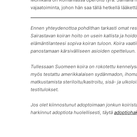
vajaatoiminta, johon hän saa tällä hetkellä lääkett
Ennen yhteydenottoa pohdithan tarkasti omat resu
Sairastavan koiran hoito on usein kallista ja hoido
elämäntilanteesi sopiva koiran tuloon. Koira vaat
panostamaan kärsivälliseen asioiden opetteluun. Jo
Tullessaan Suomeen koira on rokotettu kennelysk
myös testattu amerikkalaisen sydänmadon, ihomado
matkustamista steriloitu/kastroitu, sisä- ja ulko
testitulokset.
Jos olet kiinnostunut adoptoimaan jonkun koirist
harkinnut adoptiota huolellisesti, täytä
adoptioh