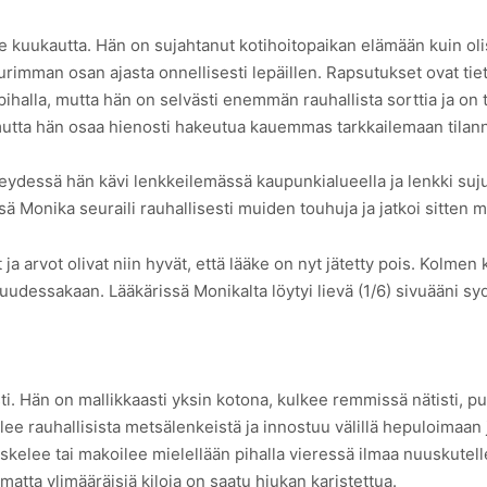
 kuukautta. Hän on sujahtanut kotihoitopaikan elämään kuin olisi
imman osan ajasta onnellisesti lepäillen. Rapsutukset ovat tietys
pihalla, mutta hän on selvästi enemmän rauhallista sorttia ja on 
 mutta hän osaa hienosti hakeutua kauemmas tarkkailemaan tilann
teydessä hän kävi lenkkeilemässä kaupunkialueella ja lenkki sujui
sä Monika seuraili rauhallisesti muiden touhuja ja jatkoi sitten 
it ja arvot olivat niin hyvät, että lääke on nyt jätetty pois. Ko
uudessakaan. Lääkärissä Monikalta löytyi lievä (1/6) sivuääni sy
i. Hän on mallikkaasti yksin kotona, kulkee remmissä nätisti, pu
elee rauhallisista metsälenkeistä ja innostuu välillä hepuloimaan
tuskelee tai makoilee mielellään pihalla vieressä ilmaa nuuskutel
matta ylimääräisiä kiloja on saatu hiukan karistettua.