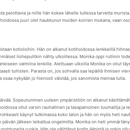
a pelottavia ja niille hän kokee lähelle tullessa tarvetta murista
tihoidossa juuri olet haukkunut muiden koirien mukana, vaan os
an kotioloihin. Hän on alkanut kotihoidossa lenkkeillä hihnassa 
mmäiset ilohepulitkin nähty ulkoillessa. Monika oppi rutiinin tode
 eteiseen valmiina lenkille. Alettuaan ulkoilla Monika on ollut t
rtaasti tuhisten. Parasta on, jos sohvalla saa lepäillä ihmisen vi
ja osaa nykyään jo hienosti väistää, jos sanomista meinaa tulla.
 päivää. Sopeutuminen uuteen ympäristöön on alkanut käsittämät
hoidossa ollut varsin rauhallinen ja tasapainoinen tuumailija ja
 rohkeasti käynyt tutkimassa koko talon ja hän on myös heti nau
päivän jälkeen leikattua ongelmitta. Monika on heti ymmärtänyt
nohtuneita ruokia. Hän ole välittänyt kodin äänistä ja onkin oll