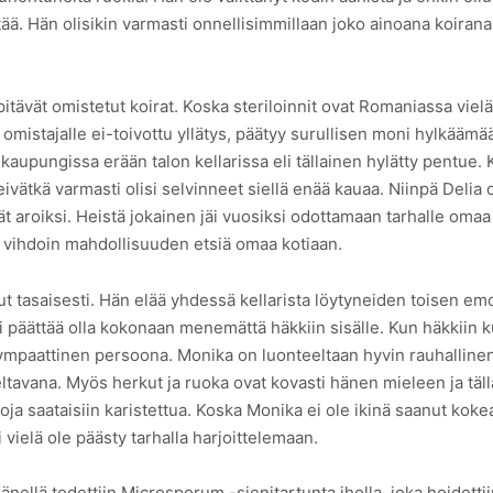
tää. Hän olisikin varmasti onnellisimmillaan joko ainoana koirana 
ävät omistetut koirat. Koska steriloinnit ovat Romaniassa vielä h
n omistajalle ei-toivottu yllätys, päätyy surullisen moni hylkä
 kaupungissa erään talon kellarissa eli tällainen hylätty pentue. K
ivätkä varmasti olisi selvinneet siellä enää kauaa. Niinpä Delia ot
ivät aroiksi. Heistä jokainen jäi vuosiksi odottamaan tarhalle 
a vihdoin mahdollisuuden etsiä omaa kotiaan.
t tasaisesti. Hän elää yhdessä kellarista löytyneiden toisen e
oni päättää olla kokonaan menemättä häkkiin sisälle. Kun häkkiin
mpaattinen persoona. Monika on luonteeltaan hyvin rauhallinen 
eltavana. Myös herkut ja ruoka ovat kovasti hänen mieleen ja tä
iloja saataisiin karistettua. Koska Monika ei ole ikinä saanut kok
i vielä ole päästy tarhalla harjoittelemaan.
nellä todettiin Microsporum -sienitartunta iholla, joka hoidett