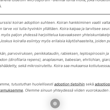
ä.
rssisi koiran adoption suhteen. Koiran hankkiminen vaatii valta
n tarve voi tulla hyvinkin yllättäen. Koira kaipaa ja tarvitsee se
ii myös paljon yhdessä harjoittelua kasvaakseen yhteiskuntakelpo
skus koiralla esiintyy myös erilaisia käytöshaasteita, joiden po
än, parvoviruksen, penikkataudin, rabieksen, leptospiroosin ja
n (dirofilaria repens), anaplasman, babesian, ehrlichian, giard
loishäädetty, sekä mikrosirutettu. Koira saa mukaansa kotiutuess
amme, tutustuthan huolellisesti
adoption tietoihin
sekä
adoptiop
akemuksemme
. Olemme sinuun yhteydessä viiden vuorokauden 