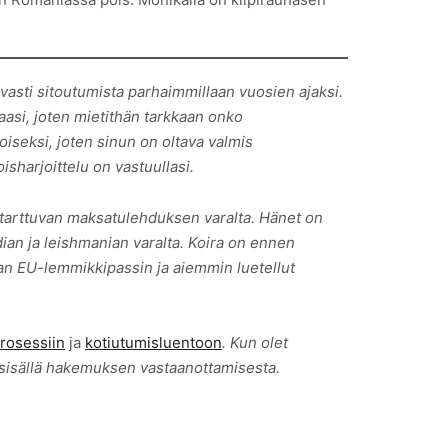
vasti sitoutumista parhaimmillaan vuosien ajaksi.
uraasi, joten mietithän tarkkaan onko
iseksi, joten sinun on oltava valmis
isharjoittelu on vastuullasi.
 tarttuvan maksatulehduksen varalta. Hänet on
ian ja leishmanian varalta. Koira on ennen
aan EU-lemmikkipassin ja aiemmin luetellut
rosessiin
ja
kotiutumisluentoon
. Kun olet
sisällä hakemuksen vastaanottamisesta.