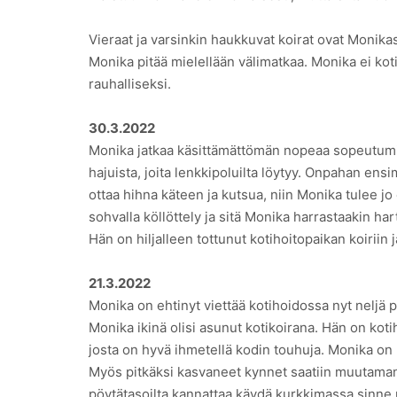
Vieraat ja varsinkin haukkuvat koirat ovat Monikast
Monika pitää mielellään välimatkaa. Monika ei ko
rauhalliseksi.
30.3.2022
Monika jatkaa käsittämättömän nopeaa sopeutumista
hajuista, joita lenkkipoluilta löytyy. Onpahan ensi
ottaa hihna käteen ja kutsua, niin Monika tulee jo
sohvalla köllöttely ja sitä Monika harrastaakin ha
Hän on hiljalleen tottunut kotihoitopaikan koiriin 
21.3.2022
Monika on ehtinyt viettää kotihoidossa nyt neljä
Monika ikinä olisi asunut kotikoirana. Hän on koti
josta on hyvä ihmetellä kodin touhuja. Monika on
Myös pitkäksi kasvaneet kynnet saatiin muutaman 
pöytätasoilta kannattaa käydä kurkkimassa sinne u