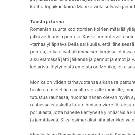
kotihoitopaikan koiria Monika vielä selvästi jännit
Tausta ja tarina
Romanian suurta kodittomien koirien määrää ylläpit
jatkuvasti uusia pentuja. Koska pennut ovat usei
-tarhaa ylläpitävä Delia sai kuulla, että läheisessä
pentua, jotka elivät äärimmäisen kurjissa oloissa e
alku elämässä jätti jälkensä ja pennut ja emot jä
kellarista löytyneistä emoista on Monika, joka sa
Monika on viiden tarhavuotensa aikana reipastunu
haukkuu mielellään aidalla vieraille ihmisille, m
tutustua rauhassa, huomaa hänen olevan hyvin sy
rauhassa istuskella tutun ihmisen vierellä rapsut
porukasta, jotta hänelle kertyneitä ylimääräisiä k
ja jännittävää. Siksi esimerkiksi hihnalenkkeilyä e
Monikalla on Romaniassa operoitu tyrä. Samalla hä