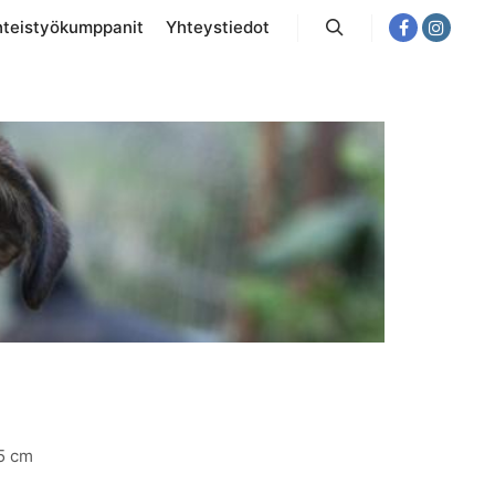
hteistyökumppanit
Yhteystiedot
Haku
55 cm