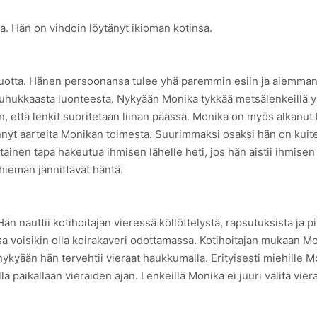
a. Hän on vihdoin löytänyt ikioman kotinsa.
 vuotta. Hänen persoonansa tulee yhä paremmin esiin ja aiemman 
touhukkaasta luonteesta. Nykyään Monika tykkää metsälenkeillä 
 että lenkit suoritetaan liinan päässä. Monika on myös alkanut ki
vinnyt aarteita Monikan toimesta. Suurimmaksi osaksi hän on kui
tainen tapa hakeutua ihmisen lähelle heti, jos hän aistii ihmis
 hieman jännittävät häntä.
n nauttii kotihoitajan vieressä köllöttelystä, rapsutuksista ja 
sa voisikin olla koirakaveri odottamassa. Kotihoitajan mukaan M
nykyään hän tervehtii vieraat haukkumalla. Erityisesti miehille
paikallaan vieraiden ajan. Lenkeillä Monika ei juuri välitä vierai