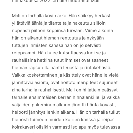
heinäkuussa 2022 tarhalle muuttanut Mali.
Mali on tarhalla kovin arka. Hän säikkyy herkästi
yllättäviä ääniä ja tilanteita ja hakeutuu silloin
nopeasti piiloon koppinsa turvaan. Viime aikoina
hän on alkanut hieman rentoutua ja nykyään
tuttujen ihmisten kanssa hän on jo selvästi
reippaampi. Hän tulee kutsuttaessa luokse ja
rauhallisina hetkinä tutut ihmiset ovat saaneet
hieman rapsutella häntä leuasta ja rintakehästä.
Vaikka koskettaminen ja käsittely ovat hänelle vielä
jännittäviä asioita, ovat hoitotoimenpiteet sujuneet
aina tarhalla rauhallisesti. Mali on hiljattain päässyt
tarhalle ensimmäisen kerran hihnalenkille, ja vaikka
valjaiden pukeminen alkuun jännitti häntä kovasti,
helpotti jännitys lenkin aikana. Hän on tarhalla tullut
hienosti toimeen muiden koirien kanssa ja reipas
koirakaveri olisikin varmasti iso apu myös tulevassa