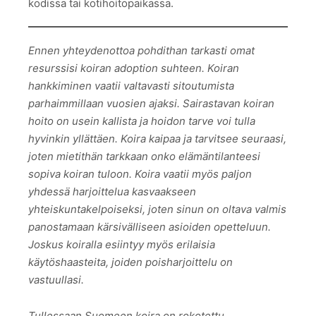
kodissa tai kotihoitopaikassa.
Ennen yhteydenottoa pohdithan tarkasti omat
resurssisi koiran adoption suhteen. Koiran
hankkiminen vaatii valtavasti sitoutumista
parhaimmillaan vuosien ajaksi. Sairastavan koiran
hoito on usein kallista ja hoidon tarve voi tulla
hyvinkin yllättäen. Koira kaipaa ja tarvitsee seuraasi,
joten mietithän tarkkaan onko elämäntilanteesi
sopiva koiran tuloon. Koira vaatii myös paljon
yhdessä harjoittelua kasvaakseen
yhteiskuntakelpoiseksi, joten sinun on oltava valmis
panostamaan kärsivälliseen asioiden opetteluun.
Joskus koiralla esiintyy myös erilaisia
käytöshaasteita, joiden poisharjoittelu on
vastuullasi.
Tullessaan Suomeen koira on rokotettu