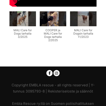
MALI Care for
COOPER ja
MALI Care for
Dogs tarhalla
MALI Care for
Dogsin tarhalla
3/2025
Dogs tarhalla
11/2023
2/2025
Copyright EMBLA rescue - all rights reserved | Y-
tunnus 3095793-8 |
Rekisteriseloste ja säännöt
Embla Rescue ry:llä on Suomen poliisihallituksen