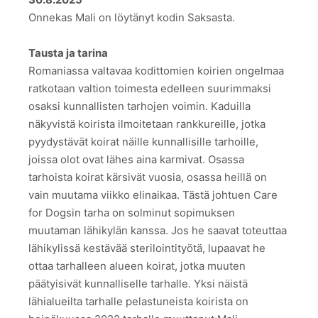
Onnekas Mali on löytänyt kodin Saksasta.
Tausta ja tarina
Romaniassa valtavaa kodittomien koirien ongelmaa
ratkotaan valtion toimesta edelleen suurimmaksi
osaksi kunnallisten tarhojen voimin. Kaduilla
näkyvistä koirista ilmoitetaan rankkureille, jotka
pyydystävät koirat näille kunnallisille tarhoille,
joissa olot ovat lähes aina karmivat. Osassa
tarhoista koirat kärsivät vuosia, osassa heillä on
vain muutama viikko elinaikaa. Tästä johtuen Care
for Dogsin tarha on solminut sopimuksen
muutaman lähikylän kanssa. Jos he saavat toteuttaa
lähikylissä kestävää sterilointityötä, lupaavat he
ottaa tarhalleen alueen koirat, jotka muuten
päätyisivät kunnalliselle tarhalle. Yksi näistä
lähialueilta tarhalle pelastuneista koirista on