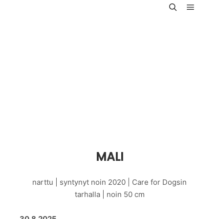
Päävali
Haku
MALI
narttu | syntynyt noin 2020 | Care for Dogsin
tarhalla | noin 50 cm
30.8.2025