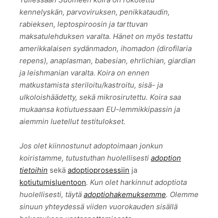
kennelyskän, parvoviruksen, penikkataudin,
rabieksen, leptospiroosin ja tarttuvan
maksatulehduksen varalta. Hänet on myös testattu
amerikkalaisen sydänmadon, ihomadon (dirofilaria
repens), anaplasman, babesian, ehrlichian, giardian
ja leishmanian varalta. Koira on ennen
matkustamista steriloitu/kastroitu, sisä- ja
ulkoloishäädetty, sekä mikrosirutettu. Koira saa
mukaansa kotiutuessaan EU-lemmikkipassin ja
aiemmin luetellut testitulokset.
Jos olet kiinnostunut adoptoimaan jonkun
koiristamme, tutustuthan huolellisesti
adoption
tietoihin
sekä
adoptioprosessiin
ja
kotiutumisluentoon
. Kun olet harkinnut adoptiota
huolellisesti, täytä
adoptiohakemuksemme
. Olemme
sinuun yhteydessä viiden vuorokauden sisällä