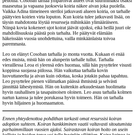
pelloilla. Cosoban tarhaa ympäröivät alueet ovat suurimmaksi osaksi
maaseutua ja vapaana juoksevia koiria näkee aivan joka puolella.
Vaikka Adina tiimeineen steriloi jatkuvasti alueen koiria, on tarhalle
päätyvien koirien virta loputon. Kun koiria tulee jatkuvasti lisää, on
täysin mahdotonta löytää resursseja mihinkään ylimääräiseen.
Niinpä kovia kokeneet ujot koirat jäävät ujoiksi, eikä heillä juuri ole
mahdollisuuksia päästä pois tarhalta. He päätyvät elämään
häkeissään vuosia unohdettuina, vailla minkäänlaista toivoa
paremmasta.
Leo on elänyt Cosoban tarhalla jo monta vuotta. Kukaan ei enää
edes muista, mistä hän on alunperin tarhalle tullut. Tarhalla
vieraillessa Leoa ei yleensä edes huomaa, sillä hän pysyttelee visusti
koppinsa suojassa piilossa. Hän vaikuttaa tarhalla kovin
luovuttaneelta ja aivan kuin odottaa, koska jotakin pahaa tapahtuu.
Leo pysyttelee pienen välimatkan päässä ihmisistä ja selvästi
jännittää lähestymistä. Hän on kuitenkin arkuudestaan huolimatta
hyvin rauhallisen ja tasapainoisen oloinen. Leo asuu tarhalla kolmen
nartun kanssa ja tulee porukassa hyvin toimeen. Hän on tarhalla
hyvin hiljainen ja huomaamaton.
Ennen yhteydenottoa pohdithan tarkasti omat resurssisi koiran
adoption suhteen. Koiran hankkiminen vaatii valtavasti sitoutumista
parhaimmillaan vuosien ajaksi. Sairastavan koiran hoito on usein
kallista ja hoidon tarve voi tulla hyvinkin yllättäen. Koira kaipaa ja