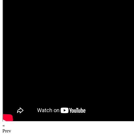
«
Prev