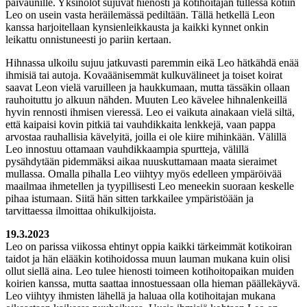
päiväunille. Yksinolot sujuvat hienosti ja kotihoitajan tullessa kotiin
Leo on usein vasta heräilemässä pediltään. Tällä hetkellä Leon
kanssa harjoitellaan kynsienleikkausta ja kaikki kynnet onkin
leikattu onnistuneesti jo pariin kertaan.
Hihnassa ulkoilu sujuu jatkuvasti paremmin eikä Leo hätkähdä enää
ihmisiä tai autoja. Kovaäänisemmät kulkuvälineet ja toiset koirat
saavat Leon vielä varuilleen ja haukkumaan, mutta tässäkin ollaan
rauhoituttu jo alkuun nähden. Muuten Leo kävelee hihnalenkeillä
hyvin rennosti ihmisen vieressä. Leo ei vaikuta ainakaan vielä siltä,
että kaipaisi kovin pitkiä tai vauhdikkaita lenkkejä, vaan pappa
arvostaa rauhallisia kävelyitä, joilla ei ole kiire mihinkään. Välillä
Leo innostuu ottamaan vauhdikkaampia spurtteja, välillä
pysähdytään pidemmäksi aikaa nuuskuttamaan maata sieraimet
mullassa. Omalla pihalla Leo viihtyy myös edelleen ympäröivää
maailmaa ihmetellen ja tyypillisesti Leo meneekin suoraan keskelle
pihaa istumaan. Siitä hän sitten tarkkailee ympäristöään ja
tarvittaessa ilmoittaa ohikulkijoista.
19.3.2023
Leo on parissa viikossa ehtinyt oppia kaikki tärkeimmät kotikoiran
taidot ja hän elääkin kotihoidossa muun lauman mukana kuin olisi
ollut siellä aina. Leo tulee hienosti toimeen kotihoitopaikan muiden
koirien kanssa, mutta saattaa innostuessaan olla hieman päällekäyvä.
Leo viihtyy ihmisten lähellä ja haluaa olla kotihoitajan mukana