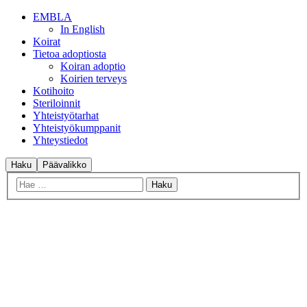
EMBLA
In English
Koirat
Tietoa adoptiosta
Koiran adoptio
Koirien terveys
Kotihoito
Steriloinnit
Yhteistyötarhat
Yhteistyökumppanit
Yhteystiedot
Haku
Päävalikko