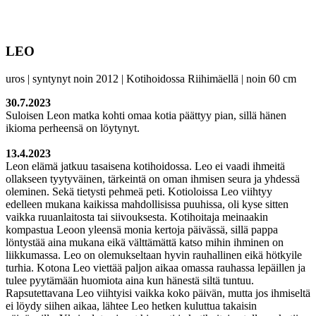
LEO
uros | syntynyt noin 2012 | Kotihoidossa Riihimäellä | noin 60 cm
30.7.2023
Suloisen Leon matka kohti omaa kotia päättyy pian, sillä hänen
ikioma perheensä on löytynyt.
13.4.2023
Leon elämä jatkuu tasaisena kotihoidossa. Leo ei vaadi ihmeitä
ollakseen tyytyväinen, tärkeintä on oman ihmisen seura ja yhdessä
oleminen. Sekä tietysti pehmeä peti. Kotioloissa Leo viihtyy
edelleen mukana kaikissa mahdollisissa puuhissa, oli kyse sitten
vaikka ruuanlaitosta tai siivouksesta. Kotihoitaja meinaakin
kompastua Leoon yleensä monia kertoja päivässä, sillä pappa
löntystää aina mukana eikä välttämättä katso mihin ihminen on
liikkumassa. Leo on olemukseltaan hyvin rauhallinen eikä hötkyile
turhia. Kotona Leo viettää paljon aikaa omassa rauhassa lepäillen ja
tulee pyytämään huomiota aina kun hänestä siltä tuntuu.
Rapsutettavana Leo viihtyisi vaikka koko päivän, mutta jos ihmiseltä
ei löydy siihen aikaa, lähtee Leo hetken kuluttua takaisin