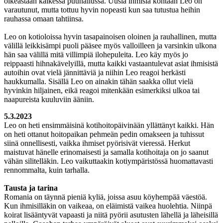
oikeastaan kaikessa puuhailussa. Uusia ihmisiä kohtaan Leo on
varautunut, mutta tottuu hyvin nopeasti kun saa tutustua heihin
rauhassa omaan tahtiinsa.
Leo on kotioloissa hyvin tasapainoisen oloinen ja rauhallinen, mutta
välillä leikkisämpi puoli pääsee myös valloilleen ja varsinkin ulkona
hän saa välillä mitä villimpiä ilohepuleita. Leo käy myös jo
reippaasti hihnakävelyillä, mutta kaikki vastaantulevat asiat ihmisistä
autoihin ovat vielä jännittäviä ja niihin Leo reagoi herkästi
haukkumalla. Sisällä Leo on ainakin tähän saakka ollut vielä
hyvinkin hiljainen, eikä reagoi mitenkään esimerkiksi ulkoa tai
naapureista kuuluviin ääniin.
5.3.2023
Leo on heti ensimmäisinä kotihoitopäivinään yllättänyt kaikki. Hän
on heti ottanut hoitopaikan pehmeän pedin omakseen ja tuhissut
siinä onnellisesti, vaikka ihmiset pyörisivät vieressä. Herkut
maistuvat hänelle erinomaisesti ja samalla kotihoitaja on jo saanut
vähän silitelläkin. Leo vaikuttaakin kotiympäristössä huomattavasti
rennommalta, kuin tarhalla.
Tausta ja tarina
Romania on täynnä pieniä kyliä, joissa asuu köyhempää väestöä.
Kun ihmisilläkin on vaikeaa, on eläimistä vaikea huolehtia. Niinpä
koirat lisääntyvät vapaasti ja niitä pyörii asutusten lähellä ja läheisillä