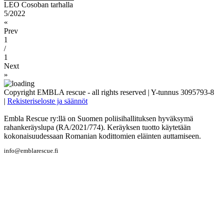
LEO Cosoban tarhalla
5/2022
«
Prev
1
/
1
Next
»
Copyright EMBLA rescue - all rights reserved | Y-tunnus 3095793-8
|
Rekisteriseloste ja säännöt
Embla Rescue ry:llä on Suomen poliisihallituksen hyväksymä
rahankeräyslupa (RA/2021/774). Keräyksen tuotto käytetään
kokonaisuudessaan Romanian kodittomien eläinten auttamiseen.
info@emblarescue.fi