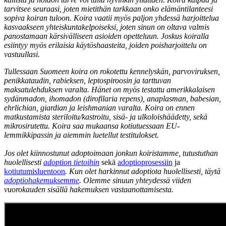
tarvitsee seuraasi, joten mietithän tarkkaan onko elämäntilanteesi
sopiva koiran tuloon. Koira vaatii myös paljon yhdessä harjoittelua
kasvaakseen yhteiskuntakelpoiseksi, joten sinun on oltava valmis
panostamaan kärsivälliseen asioiden opetteluun. Joskus koiralla
esiintyy myös erilaisia käytöshaasteita, joiden poisharjoittelu on
vastuullasi.
Tullessaan Suomeen koira on rokotettu kennelyskän, parvoviruksen,
penikkataudin, rabieksen, leptospiroosin ja tarttuvan
maksatulehduksen varalta. Hänet on myös testattu amerikkalaisen
sydänmadon, ihomadon (dirofilaria repens), anaplasman, babesian,
ehrlichian, giardian ja leishmanian varalta. Koira on ennen
matkustamista steriloitu/kastroitu, sisä- ja ulkoloishäädetty, sekä
mikrosirutettu. Koira saa mukaansa kotiutuessaan EU-
lemmikkipassin ja aiemmin luetellut testitulokset.
Jos olet kiinnostunut adoptoimaan jonkun koiristamme, tutustuthan
huolellisesti
adoption tietoihin
sekä
adoptioprosessiin
ja
kotiutumisluentoon
. Kun olet harkinnut adoptiota huolellisesti, täytä
adoptiohakemuksemme
. Olemme sinuun yhteydessä viiden
vuorokauden sisällä hakemuksen vastaanottamisesta.