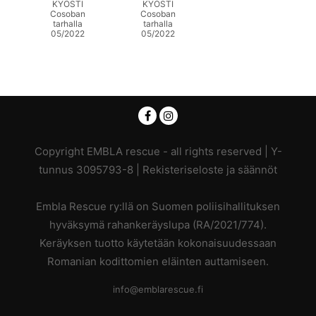
KYÖSTI
KYÖSTI
Cosoban
Cosoban
tarhalla
tarhalla
05/2022
05/2022
Copyright EMBLA rescue - all rights reserved | Y-
tunnus 3095793-8 |
Rekisteriseloste ja säännöt
Embla Rescue ry:llä on Suomen poliisihallituksen
hyväksymä rahankeräyslupa (RA/2021/774).
Keräyksen tuotto käytetään kokonaisuudessaan
Romanian kodittomien eläinten auttamiseen.
info@emblarescue.fi