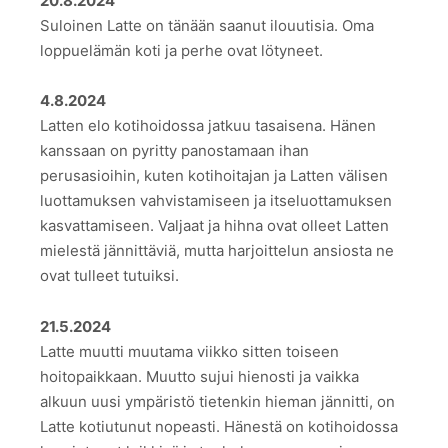
20.8.2024
Suloinen Latte on tänään saanut ilouutisia. Oma
loppuelämän koti ja perhe ovat lötyneet.
4.8.2024
Latten elo kotihoidossa jatkuu tasaisena. Hänen
kanssaan on pyritty panostamaan ihan
perusasioihin, kuten kotihoitajan ja Latten välisen
luottamuksen vahvistamiseen ja itseluottamuksen
kasvattamiseen. Valjaat ja hihna ovat olleet Latten
mielestä jännittäviä, mutta harjoittelun ansiosta ne
ovat tulleet tutuiksi.
21.5.2024
Latte muutti muutama viikko sitten toiseen
hoitopaikkaan. Muutto sujui hienosti ja vaikka
alkuun uusi ympäristö tietenkin hieman jännitti, on
Latte kotiutunut nopeasti. Hänestä on kotihoidossa