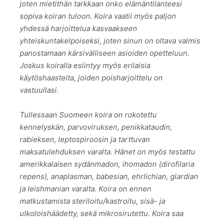
joten mietithän tarkkaan onko elämäntilanteesi
sopiva koiran tuloon. Koira vaatii myös paljon
yhdessä harjoittelua kasvaakseen
yhteiskuntakelpoiseksi, joten sinun on oltava valmis
panostamaan kärsivälliseen asioiden opetteluun.
Joskus koiralla esiintyy myös erilaisia
käytöshaasteita, joiden poisharjoittelu on
vastuullasi.
Tullessaan Suomeen koira on rokotettu
kennelyskän, parvoviruksen, penikkataudin,
rabieksen, leptospiroosin ja tarttuvan
maksatulehduksen varalta. Hänet on myös testattu
amerikkalaisen sydänmadon, ihomadon (dirofilaria
repens), anaplasman, babesian, ehrlichian, giardian
ja leishmanian varalta. Koira on ennen
matkustamista steriloitu/kastroitu, sisä- ja
ulkoloishäädetty, sekä mikrosirutettu. Koira saa