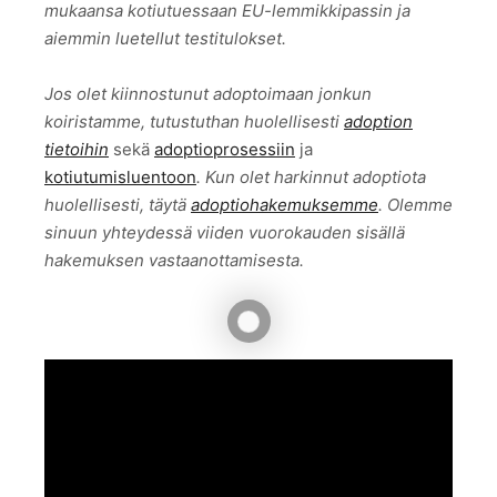
mukaansa kotiutuessaan EU-lemmikkipassin ja
aiemmin luetellut testitulokset.
Jos olet kiinnostunut adoptoimaan jonkun
koiristamme, tutustuthan huolellisesti
adoption
tietoihin
sekä
adoptioprosessiin
ja
kotiutumisluentoon
. Kun olet harkinnut adoptiota
huolellisesti, täytä
adoptiohakemuksemme
. Olemme
sinuun yhteydessä viiden vuorokauden sisällä
hakemuksen vastaanottamisesta.