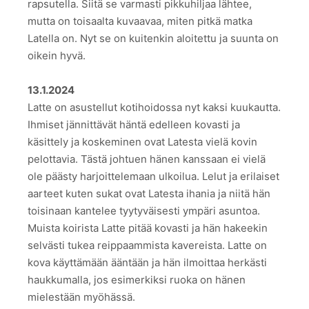
rapsutella. Siitä se varmasti pikkuhiljaa lähtee,
mutta on toisaalta kuvaavaa, miten pitkä matka
Latella on. Nyt se on kuitenkin aloitettu ja suunta on
oikein hyvä.
13.1.2024
Latte on asustellut kotihoidossa nyt kaksi kuukautta.
Ihmiset jännittävät häntä edelleen kovasti ja
käsittely ja koskeminen ovat Latesta vielä kovin
pelottavia. Tästä johtuen hänen kanssaan ei vielä
ole päästy harjoittelemaan ulkoilua. Lelut ja erilaiset
aarteet kuten sukat ovat Latesta ihania ja niitä hän
toisinaan kantelee tyytyväisesti ympäri asuntoa.
Muista koirista Latte pitää kovasti ja hän hakeekin
selvästi tukea reippaammista kavereista. Latte on
kova käyttämään ääntään ja hän ilmoittaa herkästi
haukkumalla, jos esimerkiksi ruoka on hänen
mielestään myöhässä.