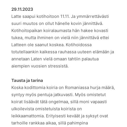
29.11.2023
Latte saapui kotihoitoon 11.11. Ja ymmärrettävästi
suuri muutos on ollut hänelle kovin jännittävä.
Kotihoitopaikan koiralaumasta hän hakee kovasti
tukea, mutta ihminen on vielä niin jännittävä ettei
Latteen ole saanut koskea. Kotihoidossa
totutellaankin kaikessa rauhassa uuteen elämään ja
annetaan Laten vielä omaan tahtiin palautua
aiempien vuosien stressistä.
Tausta ja tarina
Koska kodittomia koiria on Romaniassa hurja määrä,
syntyy myös pentuja jatkuvasti. Myös omistetut
koirat lisäävät tätä ongelmaa, sillä moni vapaasti
ulkoilevista omistetuista koirista on
leikkaamattomia. Erityisesti keväät ja syksyt ovat
tarhoille rankkaa aikaa, sillä pahimpina