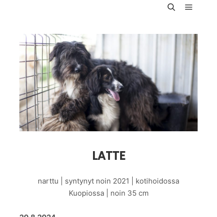
Päävali
Haku
LATTE
narttu | syntynyt noin 2021 | kotihoidossa
Kuopiossa | noin 35 cm