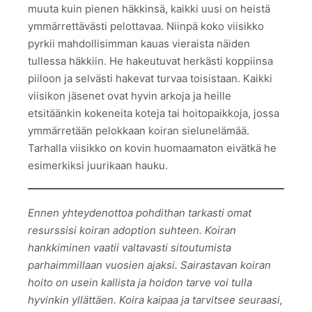
muuta kuin pienen häkkinsä, kaikki uusi on heistä
ymmärrettävästi pelottavaa. Niinpä koko viisikko
pyrkii mahdollisimman kauas vieraista näiden
tullessa häkkiin. He hakeutuvat herkästi koppiinsa
piiloon ja selvästi hakevat turvaa toisistaan. Kaikki
viisikon jäsenet ovat hyvin arkoja ja heille
etsitäänkin kokeneita koteja tai hoitopaikkoja, jossa
ymmärretään pelokkaan koiran sielunelämää.
Tarhalla viisikko on kovin huomaamaton eivätkä he
esimerkiksi juurikaan hauku.
Ennen yhteydenottoa pohdithan tarkasti omat
resurssisi koiran adoption suhteen. Koiran
hankkiminen vaatii valtavasti sitoutumista
parhaimmillaan vuosien ajaksi. Sairastavan koiran
hoito on usein kallista ja hoidon tarve voi tulla
hyvinkin yllättäen. Koira kaipaa ja tarvitsee seuraasi,