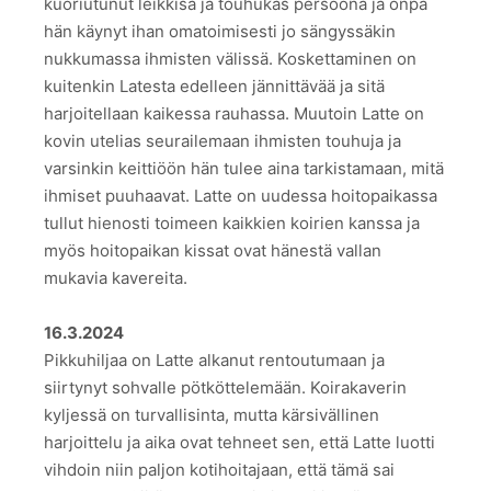
kuoriutunut leikkisä ja touhukas persoona ja onpa
hän käynyt ihan omatoimisesti jo sängyssäkin
nukkumassa ihmisten välissä. Koskettaminen on
kuitenkin Latesta edelleen jännittävää ja sitä
harjoitellaan kaikessa rauhassa. Muutoin Latte on
kovin utelias seurailemaan ihmisten touhuja ja
varsinkin keittiöön hän tulee aina tarkistamaan, mitä
ihmiset puuhaavat. Latte on uudessa hoitopaikassa
tullut hienosti toimeen kaikkien koirien kanssa ja
myös hoitopaikan kissat ovat hänestä vallan
mukavia kavereita.
16.3.2024
Pikkuhiljaa on Latte alkanut rentoutumaan ja
siirtynyt sohvalle pötköttelemään. Koirakaverin
kyljessä on turvallisinta, mutta kärsivällinen
harjoittelu ja aika ovat tehneet sen, että Latte luotti
vihdoin niin paljon kotihoitajaan, että tämä sai