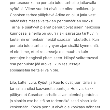
pentusesonkeina pentuja tulee tarhoille jatkuvalla
syötöllä. Viime vuodet eivät ole olleet poikkeus ja
Cosoban tarhaa ylläpitävä Adina on ollut jatkuvasti
hätää kärsimässä valtavien pentumäärien vuoksi.
Tarhalle päätyvät pienet pennut ovat usein heikossa
kunnossa ja heillä on suuri riski sairastua tarttuviin
tauteihin ennenkuin heidät saadaan rokotettua. Kun
pentuja tulee tarhalle lyhyen ajan sisällä kymmeniä,
ei ole ihme, ettei resursseja ole muuhun kuin
pentujen hengissä pitämiseen. Niinpä valitettavasti
osa pennuista jää aroiksi, kun resursseja
sosiaalistaa heitä ei vain ole.
Lilo
, Latte,
Lulu
,
Kyösti
ja
Kaarlo
ovat juuri tällaisia
tarhalla aroiksi kasvaneita pentuja. He ovat kaikki
päätyneet Cosoban tarhalle aivan pieninä pentuina
ja ainakin osa heistä on todennäköisesti sisaruksia
keskenään. Koska pennut eivät ole koskaan nähneet