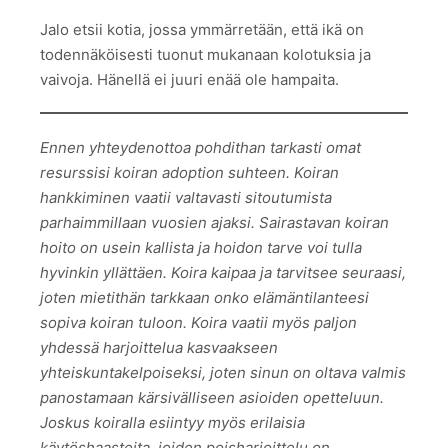
Jalo etsii kotia, jossa ymmärretään, että ikä on
todennäköisesti tuonut mukanaan kolotuksia ja
vaivoja. Hänellä ei juuri enää ole hampaita.
Ennen yhteydenottoa pohdithan tarkasti omat
resurssisi koiran adoption suhteen. Koiran
hankkiminen vaatii valtavasti sitoutumista
parhaimmillaan vuosien ajaksi. Sairastavan koiran
hoito on usein kallista ja hoidon tarve voi tulla
hyvinkin yllättäen. Koira kaipaa ja tarvitsee seuraasi,
joten mietithän tarkkaan onko elämäntilanteesi
sopiva koiran tuloon. Koira vaatii myös paljon
yhdessä harjoittelua kasvaakseen
yhteiskuntakelpoiseksi, joten sinun on oltava valmis
panostamaan kärsivälliseen asioiden opetteluun.
Joskus koiralla esiintyy myös erilaisia
käytöshaasteita, joiden poisharjoittelu on