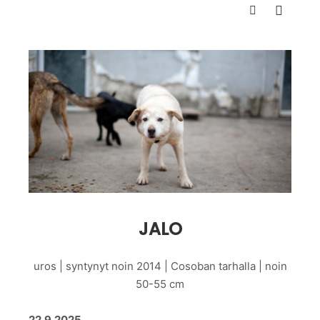
Päävali
Haku
JALO
uros | syntynyt noin 2014 | Cosoban tarhalla | noin
50-55 cm
22.9.2025