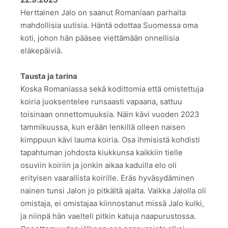
Herttainen Jalo on saanut Romaniaan parhaita
mahdollisia uutisia. Häntä odottaa Suomessa oma
koti, johon hän pääsee viettämään onnellisia
eläkepäiviä.
Tausta ja tarina
Koska Romaniassa sekä kodittomia että omistettuja
koiria juoksentelee runsaasti vapaana, sattuu
toisinaan onnettomuuksia. Näin kävi vuoden 2023
tammikuussa, kun erään lenkillä olleen naisen
kimppuun kävi lauma koiria. Osa ihmisistä kohdisti
tapahtuman johdosta kiukkunsa kaikkiin tielle
osuviin koiriin ja jonkin aikaa kaduilla elo oli
erityisen vaarallista koirille. Eräs hyväsydäminen
nainen tunsi Jalon jo pitkältä ajalta. Vaikka Jalolla oli
omistaja, ei omistajaa kiinnostanut missä Jalo kulki,
ja niinpä hän vaelteli pitkin katuja naapurustossa.