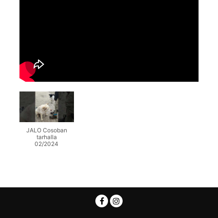
JALO Cosoban
tarhalla
02/2024