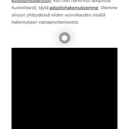
kotiutumisluentoon
. Kun olet harkinnut adoptiota
huolellisesti, täytä
adoptiohakemuksemme
. Olemme
sinuun yhteydessä viiden vuorokauden sisällä
hakemuksen vastaanottamisesta.