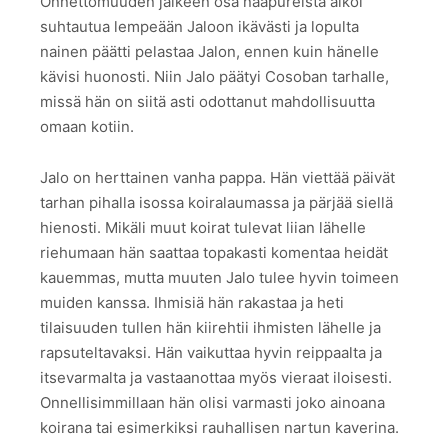
Onnettomuuden jälkeen osa naapureista alkoi
suhtautua lempeään Jaloon ikävästi ja lopulta
nainen päätti pelastaa Jalon, ennen kuin hänelle
kävisi huonosti. Niin Jalo päätyi Cosoban tarhalle,
missä hän on siitä asti odottanut mahdollisuutta
omaan kotiin.
Jalo on herttainen vanha pappa. Hän viettää päivät
tarhan pihalla isossa koiralaumassa ja pärjää siellä
hienosti. Mikäli muut koirat tulevat liian lähelle
riehumaan hän saattaa topakasti komentaa heidät
kauemmas, mutta muuten Jalo tulee hyvin toimeen
muiden kanssa. Ihmisiä hän rakastaa ja heti
tilaisuuden tullen hän kiirehtii ihmisten lähelle ja
rapsuteltavaksi. Hän vaikuttaa hyvin reippaalta ja
itsevarmalta ja vastaanottaa myös vieraat iloisesti.
Onnellisimmillaan hän olisi varmasti joko ainoana
koirana tai esimerkiksi rauhallisen nartun kaverina.