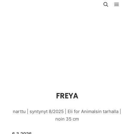
Päävali
Haku
FREYA
narttu | syntynyt 8/2025 | Eli for Animalsin tarhalla |
noin 35 cm
6.3.2026