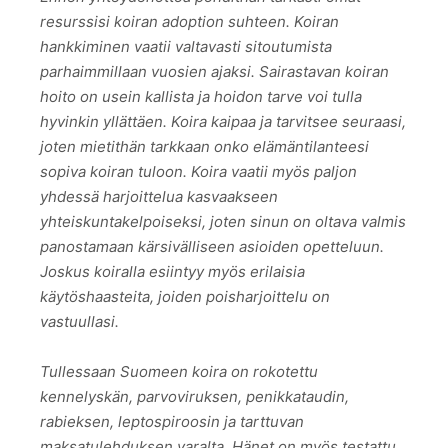
resurssisi koiran adoption suhteen. Koiran
hankkiminen vaatii valtavasti sitoutumista
parhaimmillaan vuosien ajaksi. Sairastavan koiran
hoito on usein kallista ja hoidon tarve voi tulla
hyvinkin yllättäen. Koira kaipaa ja tarvitsee seuraasi,
joten mietithän tarkkaan onko elämäntilanteesi
sopiva koiran tuloon. Koira vaatii myös paljon
yhdessä harjoittelua kasvaakseen
yhteiskuntakelpoiseksi, joten sinun on oltava valmis
panostamaan kärsivälliseen asioiden opetteluun.
Joskus koiralla esiintyy myös erilaisia
käytöshaasteita, joiden poisharjoittelu on
vastuullasi.
Tullessaan Suomeen koira on rokotettu
kennelyskän, parvoviruksen, penikkataudin,
rabieksen, leptospiroosin ja tarttuvan
maksatulehduksen varalta. Hänet on myös testattu