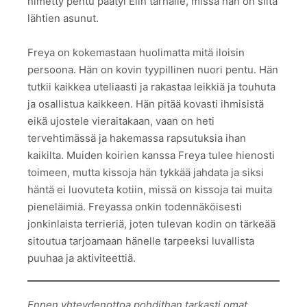
nimetty pentu päätyi Elin tarhalle, missä hän on siitä
lähtien asunut.
Freya on kokemastaan huolimatta mitä iloisin
persoona. Hän on kovin tyypillinen nuori pentu. Hän
tutkii kaikkea uteliaasti ja rakastaa leikkiä ja touhuta
ja osallistua kaikkeen. Hän pitää kovasti ihmisistä
eikä ujostele vieraitakaan, vaan on heti
tervehtimässä ja hakemassa rapsutuksia ihan
kaikilta. Muiden koirien kanssa Freya tulee hienosti
toimeen, mutta kissoja hän tykkää jahdata ja siksi
häntä ei luovuteta kotiin, missä on kissoja tai muita
pieneläimiä. Freyassa onkin todennäköisesti
jonkinlaista terrieriä, joten tulevan kodin on tärkeää
sitoutua tarjoamaan hänelle tarpeeksi luvallista
puuhaa ja aktiviteettiä.
Ennen yhteydenottoa pohdithan tarkasti omat