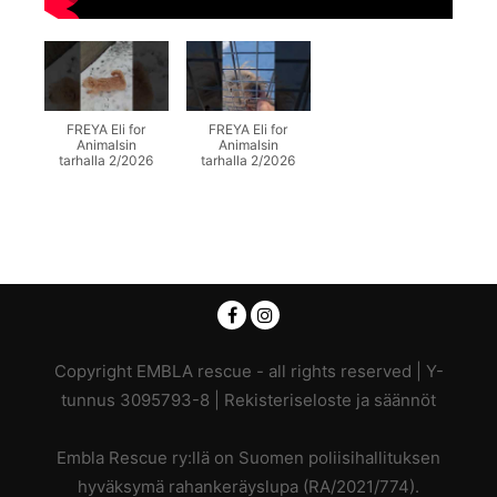
FREYA Eli for
FREYA Eli for
Animalsin
Animalsin
tarhalla 2/2026
tarhalla 2/2026
Copyright EMBLA rescue - all rights reserved | Y-
tunnus 3095793-8 |
Rekisteriseloste ja säännöt
Embla Rescue ry:llä on Suomen poliisihallituksen
hyväksymä rahankeräyslupa (RA/2021/774).