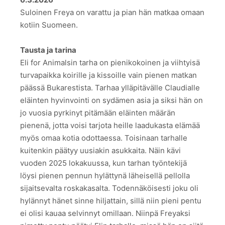
Suloinen Freya on varattu ja pian hän matkaa omaan
kotiin Suomeen.
Tausta ja tarina
Eli for Animalsin tarha on pienikokoinen ja viihtyisä
turvapaikka koirille ja kissoille vain pienen matkan
päässä Bukarestista. Tarhaa ylläpitävälle Claudialle
eläinten hyvinvointi on sydämen asia ja siksi hän on
jo vuosia pyrkinyt pitämään eläinten määrän
pienenä, jotta voisi tarjota heille laadukasta elämää
myös omaa kotia odottaessa. Toisinaan tarhalle
kuitenkin päätyy uusiakin asukkaita. Näin kävi
vuoden 2025 lokakuussa, kun tarhan työntekijä
löysi pienen pennun hylättynä läheisellä pellolla
sijaitsevalta roskakasalta. Todennäköisesti joku oli
hylännyt hänet sinne hiljattain, sillä niin pieni pentu
ei olisi kauaa selvinnyt omillaan. Niinpä Freyaksi