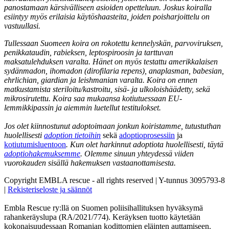
panostamaan kärsivälliseen asioiden opetteluun. Joskus koiralla
esiintyy myös erilaisia käytöshaasteita, joiden poisharjoittelu on
vastuullasi.
Tullessaan Suomeen koira on rokotettu kennelyskän, parvoviruksen,
penikkataudin, rabieksen, leptospiroosin ja tarttuvan
maksatulehduksen varalta. Hänet on myös testattu amerikkalaisen
sydänmadon, ihomadon (dirofilaria repens), anaplasman, babesian,
ehrlichian, giardian ja leishmanian varalta. Koira on ennen
matkustamista steriloitu/kastroitu, sisä- ja ulkoloishäädetty, sekä
mikrosirutettu. Koira saa mukaansa kotiutuessaan EU-
lemmikkipassin ja aiemmin luetellut testitulokset.
Jos olet kiinnostunut adoptoimaan jonkun koiristamme, tutustuthan
huolellisesti
adoption tietoihin
sekä
adoptioprosessiin
ja
kotiutumisluentoon
. Kun olet harkinnut adoptiota huolellisesti, täytä
adoptiohakemuksemme
. Olemme sinuun yhteydessä viiden
vuorokauden sisällä hakemuksen vastaanottamisesta.
Copyright EMBLA rescue - all rights reserved | Y-tunnus 3095793-8
|
Rekisteriseloste ja säännöt
Embla Rescue ry:llä on Suomen poliisihallituksen hyväksymä
rahankeräyslupa (RA/2021/774). Keräyksen tuotto käytetään
kokonaisuudessaan Romanian kodittomien eläinten auttamiseen.