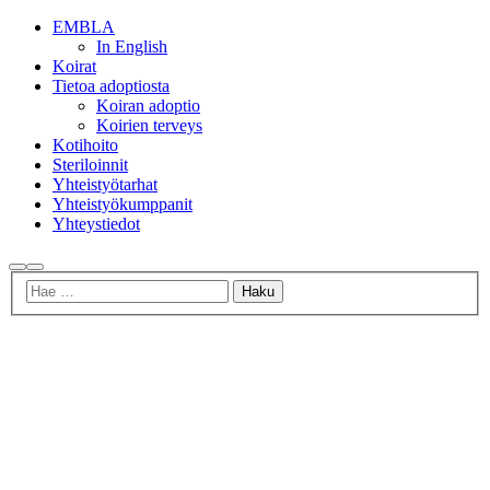
EMBLA
In English
Koirat
Tietoa adoptiosta
Koiran adoptio
Koirien terveys
Kotihoito
Steriloinnit
Yhteistyötarhat
Yhteistyökumppanit
Yhteystiedot
Haku
Päävalikko