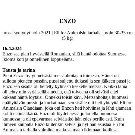
ENZO
uros | syntynyt noin 2021 | Eli for Animalsin tarhalla | noin 30-35 cm
(5 kg)
16.4.2024
Enzo saa pian hyvästellä Romanian, sillä häntä odottaa Suomessa
ikioma koti ja onnellinen loppuelämä.
Tausta ja tarina
Pieni Enzo löytyi metsästä metsänhoitajan toimesta. Hänet oli
sullottu pieneen pussiin, pussi suljettu tiukasti ja sen jälkeen pussi ja
Enzo sen sisällä oli heitetty kylmästi keskelle metsää. Kaikki tämä
oli tehty niin syrjäisellä alueella, että toiveena oli selvästi ettei
kukaan häntä löytäisi. Onneksi toisin kävi. Metsänhoitaja huomasi
epäilyttävän pussin ja kurkattuaan sen sisälle otti heti yhteyttä Eli for
Animalsin Claudiaan, joka otti Enzon heti hoiviinsa ja lähti ajamaan
kohti eläinlääkäriä. Enzo oli löydettäessä jo todella huonossa
kunnossa ja oli epävarmaa selviäisikö hän edes perille asti. Kuin
ihmeen kaupalla Enzo kuitenkin selvisi ja nyt hän asustaa Eli for
Animalsin tarhalla valmiina matkustamaan ikiomaan kotiinsa.