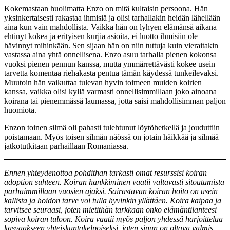
Kokemastaan huolimatta Enzo on mitä kultaisin persoona. Hän
yksinkertaisesti rakastaa ihmisiä ja olisi tarhallakin heidän lähellään
aina kun vain mahdollista. Vaikka hän on lyhyen elämänsä aikana
ehtinyt kokea ja erityisen kurjia asioita, ei luotto ihmisiin ole
hävinnyt mihinkään. Sen sijaan hän on niin tuttuja kuin vieraitakin
vastassa aina yhtä onnellisena. Enzo asuu tarhalla pienen kokonsa
vuoksi pienen pennun kanssa, mutta ymmärrettävästi kokee usein
tarvetta komentaa riehakasta pentua tämän käydessä tunkeilevaksi.
Muutoin hän vaikuttaa tulevan hyvin toimeen muiden koirien
kanssa, vaikka olisi kyllä varmasti onnellisimmillaan joko ainoana
koirana tai pienemmässä laumassa, jotta saisi mahdollisimman paljon
huomiota.
Enzon toinen silmä oli pahasti tulehtunut löytöhetkellä ja jouduttiin
poistamaan. Myös toisen silmän näössä on jotain häikkää ja silmää
jatkotutkitaan parhaillaan Romaniassa.
Ennen yhteydenottoa pohdithan tarkasti omat resurssisi koiran
adoption suhteen. Koiran hankkiminen vaatii valtavasti sitoutumista
parhaimmillaan vuosien ajaksi. Sairastavan koiran hoito on usein
kallista ja hoidon tarve voi tulla hyvinkin yllättäen. Koira kaipaa ja
tarvitsee seuraasi, joten mietithän tarkkaan onko elämäntilanteesi
sopiva koiran tuloon. Koira vaatii myös paljon yhdessä harjoittelua
kasvaakseen yhteiskuntakelpoiseksi, joten sinun on oltava valmis