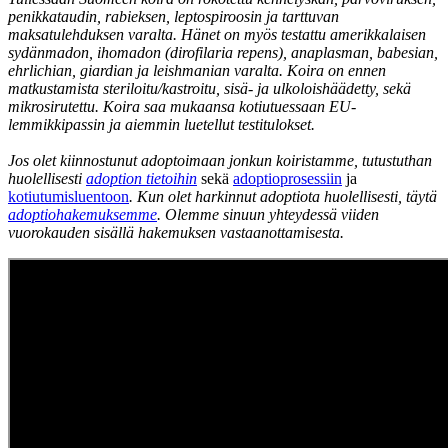
penikkataudin, rabieksen, leptospiroosin ja tarttuvan
maksatulehduksen varalta. Hänet on myös testattu amerikkalaisen
sydänmadon, ihomadon (dirofilaria repens), anaplasman, babesian,
ehrlichian, giardian ja leishmanian varalta. Koira on ennen
matkustamista steriloitu/kastroitu, sisä- ja ulkoloishäädetty, sekä
mikrosirutettu. Koira saa mukaansa kotiutuessaan EU-
lemmikkipassin ja aiemmin luetellut testitulokset.
Jos olet kiinnostunut adoptoimaan jonkun koiristamme, tutustuthan
huolellisesti
adoption tietoihin
sekä
adoptioprosessiin
ja
kotiutumisluentoon
. Kun olet harkinnut adoptiota huolellisesti, täytä
adoptiohakemuksemme
. Olemme sinuun yhteydessä viiden
vuorokauden sisällä hakemuksen vastaanottamisesta.