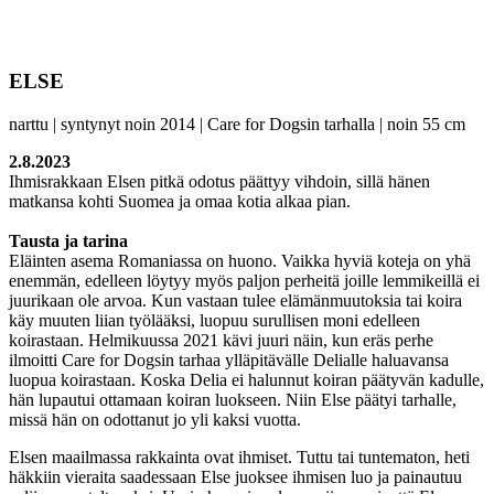
ELSE
narttu | syntynyt noin 2014 | Care for Dogsin tarhalla | noin 55 cm
2.8.2023
Ihmisrakkaan Elsen pitkä odotus päättyy vihdoin, sillä hänen
matkansa kohti Suomea ja omaa kotia alkaa pian.
Tausta ja tarina
Eläinten asema Romaniassa on huono. Vaikka hyviä koteja on yhä
enemmän, edelleen löytyy myös paljon perheitä joille lemmikeillä ei
juurikaan ole arvoa. Kun vastaan tulee elämänmuutoksia tai koira
käy muuten liian työlääksi, luopuu surullisen moni edelleen
koirastaan. Helmikuussa 2021 kävi juuri näin, kun eräs perhe
ilmoitti Care for Dogsin tarhaa ylläpitävälle Delialle haluavansa
luopua koirastaan. Koska Delia ei halunnut koiran päätyvän kadulle,
hän lupautui ottamaan koiran luokseen. Niin Else päätyi tarhalle,
missä hän on odottanut jo yli kaksi vuotta.
Elsen maailmassa rakkainta ovat ihmiset. Tuttu tai tuntematon, heti
häkkiin vieraita saadessaan Else juoksee ihmisen luo ja painautuu