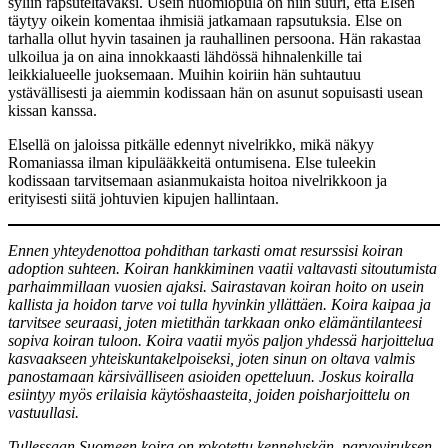
syliin rapsuteltavaksi. Usein huomiopula on niin suuri, että Elsen
täytyy oikein komentaa ihmisiä jatkamaan rapsutuksia. Else on
tarhalla ollut hyvin tasainen ja rauhallinen persoona. Hän rakastaa
ulkoilua ja on aina innokkaasti lähdössä hihnalenkille tai
leikkialueelle juoksemaan. Muihin koiriin hän suhtautuu
ystävällisesti ja aiemmin kodissaan hän on asunut sopuisasti usean
kissan kanssa.
Elsellä on jaloissa pitkälle edennyt nivelrikko, mikä näkyy
Romaniassa ilman kipulääkkeitä ontumisena. Else tuleekin
kodissaan tarvitsemaan asianmukaista hoitoa nivelrikkoon ja
erityisesti siitä johtuvien kipujen hallintaan.
Ennen yhteydenottoa pohdithan tarkasti omat resurssisi koiran
adoption suhteen. Koiran hankkiminen vaatii valtavasti sitoutumista
parhaimmillaan vuosien ajaksi. Sairastavan koiran hoito on usein
kallista ja hoidon tarve voi tulla hyvinkin yllättäen. Koira kaipaa ja
tarvitsee seuraasi, joten mietithän tarkkaan onko elämäntilanteesi
sopiva koiran tuloon. Koira vaatii myös paljon yhdessä harjoittelua
kasvaakseen yhteiskuntakelpoiseksi, joten sinun on oltava valmis
panostamaan kärsivälliseen asioiden opetteluun. Joskus koiralla
esiintyy myös erilaisia käytöshaasteita, joiden poisharjoittelu on
vastuullasi.
Tullessaan Suomeen koira on rokotettu kennelyskän, parvoviruksen,