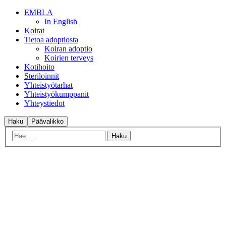
EMBLA
In English
Koirat
Tietoa adoptiosta
Koiran adoptio
Koirien terveys
Kotihoito
Steriloinnit
Yhteistyötarhat
Yhteistyökumppanit
Yhteystiedot
Haku
Päävalikko