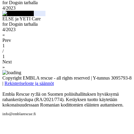
for Dogsin tarhalla
4/2023
ELSE ja YETI Care
for Dogsin tarhalla
4/2023
«
Prev
1
/
1
Next
»
Copyright EMBLA rescue - all rights reserved | Y-tunnus 3095793-8
|
Rekisteriseloste ja säännöt
Embla Rescue ry:llä on Suomen poliisihallituksen hyväksymä
rahankeräyslupa (RA/2021/774). Keräyksen tuotto käytetään
kokonaisuudessaan Romanian kodittomien eläinten auttamiseen.
info@emblarescue.fi