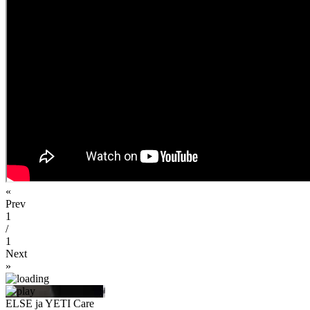
«
Prev
1
/
1
Next
»
ELSE ja YETI Care