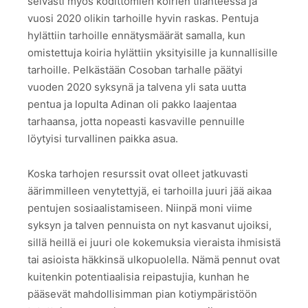
selvästi myös kodittomien koirien tilanteessa ja
vuosi 2020 olikin tarhoille hyvin raskas. Pentuja
hylättiin tarhoille ennätysmäärät samalla, kun
omistettuja koiria hylättiin yksityisille ja kunnallisille
tarhoille. Pelkästään Cosoban tarhalle päätyi
vuoden 2020 syksynä ja talvena yli sata uutta
pentua ja lopulta Adinan oli pakko laajentaa
tarhaansa, jotta nopeasti kasvaville pennuille
löytyisi turvallinen paikka asua.
Koska tarhojen resurssit ovat olleet jatkuvasti
äärimmilleen venytettyjä, ei tarhoilla juuri jää aikaa
pentujen sosiaalistamiseen. Niinpä moni viime
syksyn ja talven pennuista on nyt kasvanut ujoiksi,
sillä heillä ei juuri ole kokemuksia vieraista ihmisistä
tai asioista häkkinsä ulkopuolella. Nämä pennut ovat
kuitenkin potentiaalisia reipastujia, kunhan he
pääsevät mahdollisimman pian kotiympäristöön