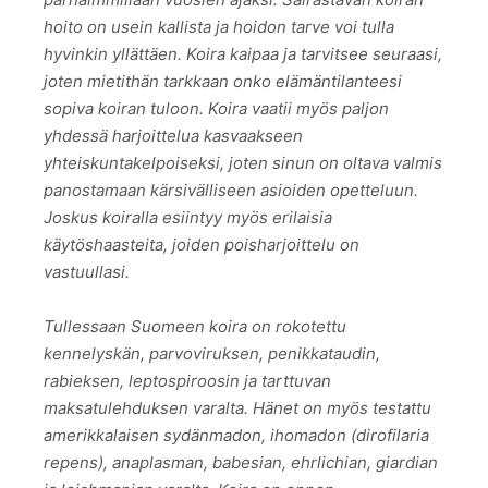
hoito on usein kallista ja hoidon tarve voi tulla
hyvinkin yllättäen. Koira kaipaa ja tarvitsee seuraasi,
joten mietithän tarkkaan onko elämäntilanteesi
sopiva koiran tuloon. Koira vaatii myös paljon
yhdessä harjoittelua kasvaakseen
yhteiskuntakelpoiseksi, joten sinun on oltava valmis
panostamaan kärsivälliseen asioiden opetteluun.
Joskus koiralla esiintyy myös erilaisia
käytöshaasteita, joiden poisharjoittelu on
vastuullasi.
Tullessaan Suomeen koira on rokotettu
kennelyskän, parvoviruksen, penikkataudin,
rabieksen, leptospiroosin ja tarttuvan
maksatulehduksen varalta. Hänet on myös testattu
amerikkalaisen sydänmadon, ihomadon (dirofilaria
repens), anaplasman, babesian, ehrlichian, giardian