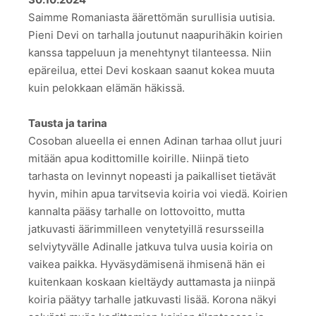
Saimme Romaniasta äärettömän surullisia uutisia.
Pieni Devi on tarhalla joutunut naapurihäkin koirien
kanssa tappeluun ja menehtynyt tilanteessa. Niin
epäreilua, ettei Devi koskaan saanut kokea muuta
kuin pelokkaan elämän häkissä.
Tausta ja tarina
Cosoban alueella ei ennen Adinan tarhaa ollut juuri
mitään apua kodittomille koirille. Niinpä tieto
tarhasta on levinnyt nopeasti ja paikalliset tietävät
hyvin, mihin apua tarvitsevia koiria voi viedä. Koirien
kannalta pääsy tarhalle on lottovoitto, mutta
jatkuvasti äärimmilleen venytetyillä resursseilla
selviytyvälle Adinalle jatkuva tulva uusia koiria on
vaikea paikka. Hyväsydämisenä ihmisenä hän ei
kuitenkaan koskaan kieltäydy auttamasta ja niinpä
koiria päätyy tarhalle jatkuvasti lisää. Korona näkyi