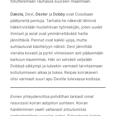
totuttelemaan rauhassa suureen maailmaan.
Dakota
, Devi,
Dexter
ja
Dobby
ovat Cosobaan
päätyneitä pentuja. Tarhalla he näkevät lähinnä
häkkirivistään huolehtivan työntekijän, joten uudet
ihmiset ja asiat ovat ymmärrettävästi heille
jännittäviä. Pennut ovat kaikki ujoja, mutta
suhtautuvat käsittelyyn nätisti. Devi jännittää
vieraita kovasti ja pyrkii viimeiseen asti pääsemään
karkuun kauemmas. Hän on selvästi veljeään
Dobbyä säikympi ja tuleekin varmasti tarvitsemaan
kotiutumiseen aikaa ja tukea. Reipas koirakaveri
olisi varmasti suuri apu Deville tulevassa kodissa.
Ennen yhteydenottoa pohdithan tarkasti omat
resurssisi koiran adoption suhteen. Koiran
hankkiminen vaatii valtavasti sitoutumista
parhaimmillaan vuosien ajaksi. Sairastavan koiran