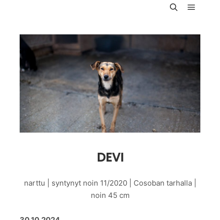
Päävali
Haku
DEVI
narttu | syntynyt noin 11/2020 | Cosoban tarhalla |
noin 45 cm
30.10.2024