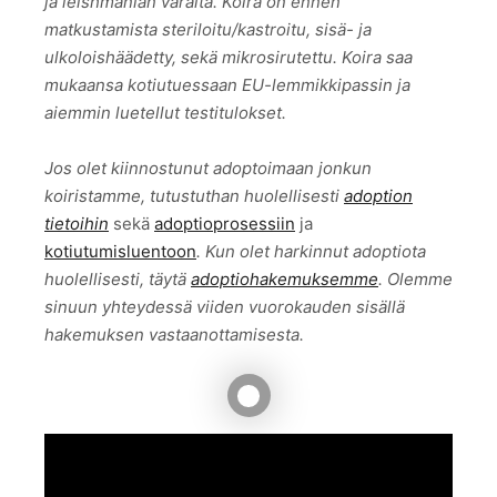
ja leishmanian varalta. Koira on ennen
matkustamista steriloitu/kastroitu, sisä- ja
ulkoloishäädetty, sekä mikrosirutettu. Koira saa
mukaansa kotiutuessaan EU-lemmikkipassin ja
aiemmin luetellut testitulokset.
Jos olet kiinnostunut adoptoimaan jonkun
koiristamme, tutustuthan huolellisesti
adoption
tietoihin
sekä
adoptioprosessiin
ja
kotiutumisluentoon
. Kun olet harkinnut adoptiota
huolellisesti, täytä
adoptiohakemuksemme
. Olemme
sinuun yhteydessä viiden vuorokauden sisällä
hakemuksen vastaanottamisesta.