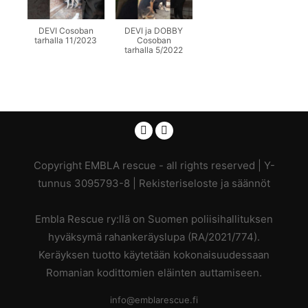
DEVI Cosoban
DEVI ja DOBBY
tarhalla 11/2023
Cosoban
tarhalla 5/2022
Copyright EMBLA rescue - all rights reserved | Y-
tunnus 3095793-8 |
Rekisteriseloste ja säännöt
Embla Rescue ry:llä on Suomen poliisihallituksen
hyväksymä rahankeräyslupa (RA/2021/774).
Keräyksen tuotto käytetään kokonaisuudessaan
Romanian kodittomien eläinten auttamiseen.
info@emblarescue.fi