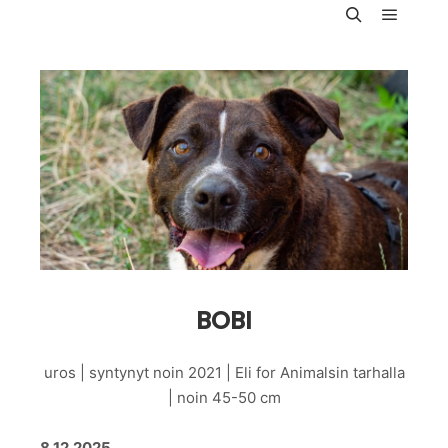
Päävali
Haku
BOBI
uros | syntynyt noin 2021 | Eli for Animalsin tarhalla
| noin 45-50 cm
8.12.2025