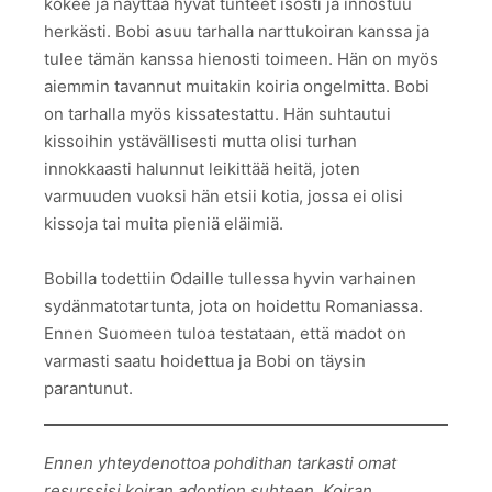
kokee ja näyttää hyvät tunteet isosti ja innostuu
herkästi. Bobi asuu tarhalla narttukoiran kanssa ja
tulee tämän kanssa hienosti toimeen. Hän on myös
aiemmin tavannut muitakin koiria ongelmitta. Bobi
on tarhalla myös kissatestattu. Hän suhtautui
kissoihin ystävällisesti mutta olisi turhan
innokkaasti halunnut leikittää heitä, joten
varmuuden vuoksi hän etsii kotia, jossa ei olisi
kissoja tai muita pieniä eläimiä.
Bobilla todettiin Odaille tullessa hyvin varhainen
sydänmatotartunta, jota on hoidettu Romaniassa.
Ennen Suomeen tuloa testataan, että madot on
varmasti saatu hoidettua ja Bobi on täysin
parantunut.
Ennen yhteydenottoa pohdithan tarkasti omat
resurssisi koiran adoption suhteen. Koiran