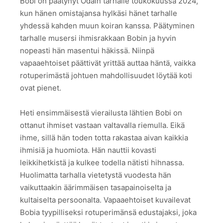
Bobi on päätynyt Odain tarhalle toukokuussa 2024,
kun hänen omistajansa hylkäsi hänet tarhalle
yhdessä kahden muun koiran kanssa. Päätyminen
tarhalle musersi ihmisrakkaan Bobin ja hyvin
nopeasti hän masentui häkissä. Niinpä
vapaaehtoiset päättivät yrittää auttaa häntä, vaikka
rotuperimästä johtuen mahdollisuudet löytää koti
ovat pienet.
Heti ensimmäisestä vierailusta lähtien Bobi on
ottanut ihmiset vastaan valtavalla riemulla. Eikä
ihme, sillä hän toden totta rakastaa aivan kaikkia
ihmisiä ja huomiota. Hän nauttii kovasti
leikkihetkistä ja kulkee todella nätisti hihnassa.
Huolimatta tarhalla vietetystä vuodesta hän
vaikuttaakin äärimmäisen tasapainoiselta ja
kultaiselta persoonalta. Vapaaehtoiset kuvailevat
Bobia tyypilliseksi rotuperimänsä edustajaksi, joka