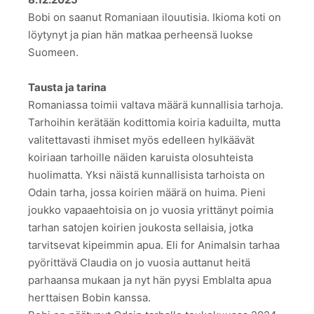
Bobi on saanut Romaniaan ilouutisia. Ikioma koti on
löytynyt ja pian hän matkaa perheensä luokse
Suomeen.
Tausta ja tarina
Romaniassa toimii valtava määrä kunnallisia tarhoja.
Tarhoihin kerätään kodittomia koiria kaduilta, mutta
valitettavasti ihmiset myös edelleen hylkäävät
koiriaan tarhoille näiden karuista olosuhteista
huolimatta. Yksi näistä kunnallisista tarhoista on
Odain tarha, jossa koirien määrä on huima. Pieni
joukko vapaaehtoisia on jo vuosia yrittänyt poimia
tarhan satojen koirien joukosta sellaisia, jotka
tarvitsevat kipeimmin apua. Eli for Animalsin tarhaa
pyörittävä Claudia on jo vuosia auttanut heitä
parhaansa mukaan ja nyt hän pyysi Emblalta apua
herttaisen Bobin kanssa.