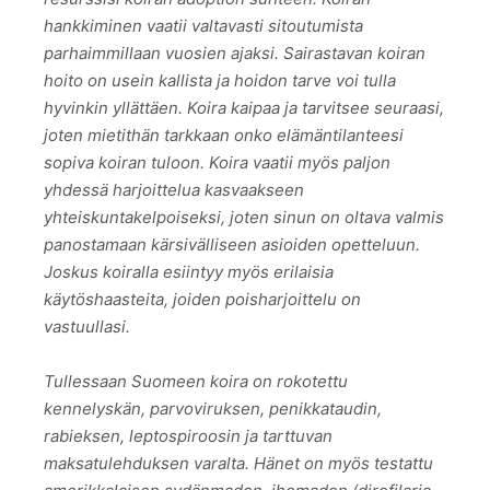
hankkiminen vaatii valtavasti sitoutumista
parhaimmillaan vuosien ajaksi. Sairastavan koiran
hoito on usein kallista ja hoidon tarve voi tulla
hyvinkin yllättäen. Koira kaipaa ja tarvitsee seuraasi,
joten mietithän tarkkaan onko elämäntilanteesi
sopiva koiran tuloon. Koira vaatii myös paljon
yhdessä harjoittelua kasvaakseen
yhteiskuntakelpoiseksi, joten sinun on oltava valmis
panostamaan kärsivälliseen asioiden opetteluun.
Joskus koiralla esiintyy myös erilaisia
käytöshaasteita, joiden poisharjoittelu on
vastuullasi.
Tullessaan Suomeen koira on rokotettu
kennelyskän, parvoviruksen, penikkataudin,
rabieksen, leptospiroosin ja tarttuvan
maksatulehduksen varalta. Hänet on myös testattu