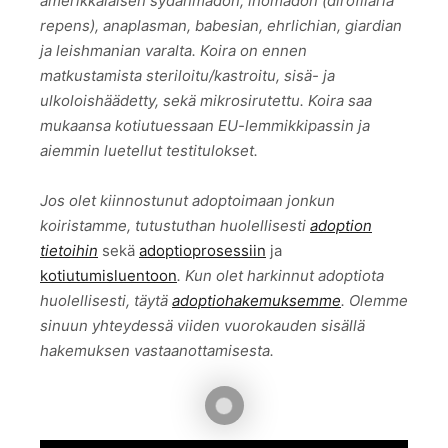
amerikkalaisen sydänmadon, ihomadon (dirofilaria
repens), anaplasman, babesian, ehrlichian, giardian
ja leishmanian varalta. Koira on ennen
matkustamista steriloitu/kastroitu, sisä- ja
ulkoloishäädetty, sekä mikrosirutettu. Koira saa
mukaansa kotiutuessaan EU-lemmikkipassin ja
aiemmin luetellut testitulokset.
Jos olet kiinnostunut adoptoimaan jonkun
koiristamme, tutustuthan huolellisesti
adoption
tietoihin
sekä
adoptioprosessiin
ja
kotiutumisluentoon
. Kun olet harkinnut adoptiota
huolellisesti, täytä
adoptiohakemuksemme
. Olemme
sinuun yhteydessä viiden vuorokauden sisällä
hakemuksen vastaanottamisesta.