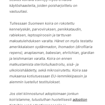
käytöshaasteita, joiden poisharjoittelu on
vastuullasi.
Tullessaan Suomeen koira on rokotettu
kennelyskän, parvoviruksen, penikkataudin,
rabieksen, leptospiroosin ja tarttuvan
maksatulehduksen varalta. Hänet on myös testattu
amerikkalaisen sydänmadon, ihomadon (dirofilaria
repens), anaplasman, babesian, ehrlichian, giardian
ja leishmanian varalta. Koira on ennen
matkustamista steriloitu/kastroitu, sisä- ja
ulkoloishäädetty, sekä mikrosirutettu. Koira saa
mukaansa kotiutuessaan EU-lemmikkipassin ja
aiemmin luetellut testitulokset.
Jos olet kiinnostunut adoptoimaan jonkun
koiristamme, tutustuthan huolellisesti
adoption