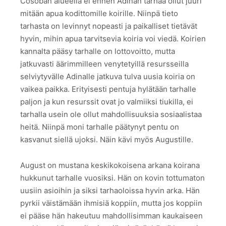
Cosoban alueella ei ennen Adinan tarhaa ollut juuri
mitään apua kodittomille koirille. Niinpä tieto
tarhasta on levinnyt nopeasti ja paikalliset tietävät
hyvin, mihin apua tarvitsevia koiria voi viedä. Koirien
kannalta pääsy tarhalle on lottovoitto, mutta
jatkuvasti äärimmilleen venytetyillä resursseilla
selviytyvälle Adinalle jatkuva tulva uusia koiria on
vaikea paikka. Erityisesti pentuja hylätään tarhalle
paljon ja kun resurssit ovat jo valmiiksi tiukilla, ei
tarhalla usein ole ollut mahdollisuuksia sosiaalistaa
heitä. Niinpä moni tarhalle päätynyt pentu on
kasvanut siellä ujoksi. Näin kävi myös Augustille.
August on mustana keskikokoisena arkana koirana
hukkunut tarhalle vuosiksi. Hän on kovin tottumaton
uusiin asioihin ja siksi tarhaoloissa hyvin arka. Hän
pyrkii väistämään ihmisiä koppiin, mutta jos koppiin
ei pääse hän hakeutuu mahdollisimman kaukaiseen