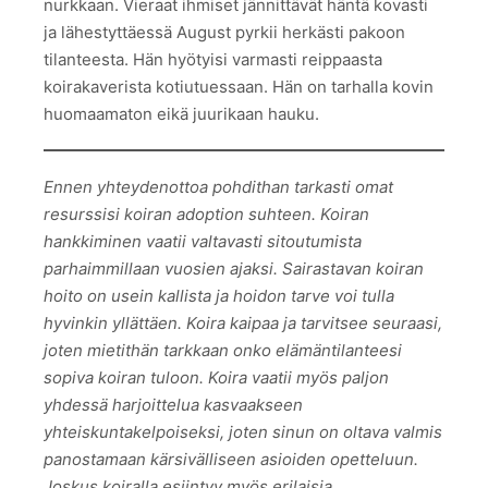
nurkkaan. Vieraat ihmiset jännittävät häntä kovasti
ja lähestyttäessä August pyrkii herkästi pakoon
tilanteesta. Hän hyötyisi varmasti reippaasta
koirakaverista kotiutuessaan. Hän on tarhalla kovin
huomaamaton eikä juurikaan hauku.
Ennen yhteydenottoa pohdithan tarkasti omat
resurssisi koiran adoption suhteen. Koiran
hankkiminen vaatii valtavasti sitoutumista
parhaimmillaan vuosien ajaksi. Sairastavan koiran
hoito on usein kallista ja hoidon tarve voi tulla
hyvinkin yllättäen. Koira kaipaa ja tarvitsee seuraasi,
joten mietithän tarkkaan onko elämäntilanteesi
sopiva koiran tuloon. Koira vaatii myös paljon
yhdessä harjoittelua kasvaakseen
yhteiskuntakelpoiseksi, joten sinun on oltava valmis
panostamaan kärsivälliseen asioiden opetteluun.
Joskus koiralla esiintyy myös erilaisia