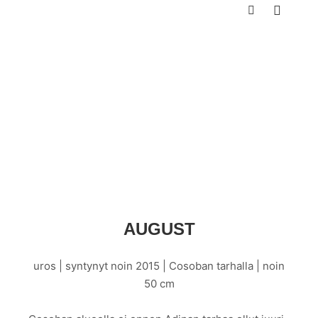
Päävali
Haku
AUGUST
uros | syntynyt noin 2015 | Cosoban tarhalla | noin
50 cm