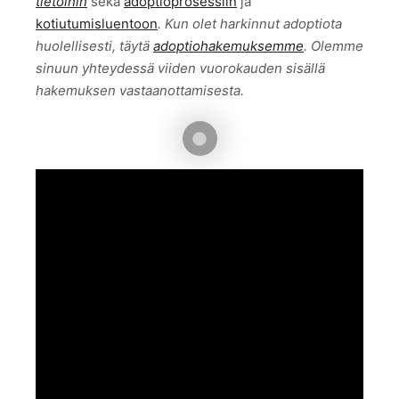
tietoihin
sekä
adoptioprosessiin
ja
kotiutumisluentoon
. Kun olet harkinnut adoptiota
huolellisesti, täytä
adoptiohakemuksemme
. Olemme
sinuun yhteydessä viiden vuorokauden sisällä
hakemuksen vastaanottamisesta.